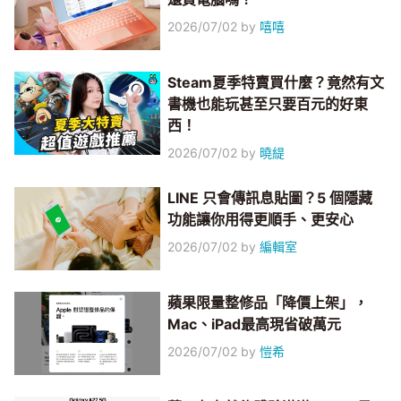
2026/07/02
by
嘻嘻
Steam夏季特賣買什麼？竟然有文
書機也能玩甚至只要百元的好東
西！
2026/07/02
by
曉緹
LINE 只會傳訊息貼圖？5 個隱藏
功能讓你用得更順手、更安心
2026/07/02
by
編輯室
蘋果限量整修品「降價上架」，
Mac、iPad最高現省破萬元
2026/07/02
by
愷希