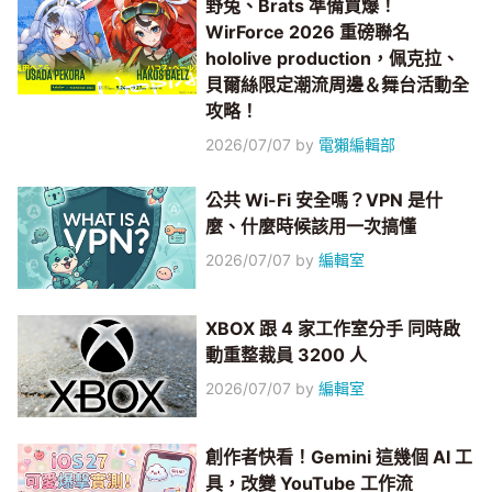
野兔、Brats 準備買爆！
WirForce 2026 重磅聯名
hololive production，佩克拉、
貝爾絲限定潮流周邊＆舞台活動全
攻略！
2026/07/07
by
電獺編輯部
公共 Wi-Fi 安全嗎？VPN 是什
麼、什麼時候該用一次搞懂
2026/07/07
by
編輯室
XBOX 跟 4 家工作室分手 同時啟
動重整裁員 3200 人
2026/07/07
by
編輯室
創作者快看！Gemini 這幾個 AI 工
具，改變 YouTube 工作流