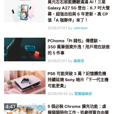
萬元左右就能體驗滿滿 AI！三星
Galaxy A27 5G 登台：6.7 吋大螢
幕、超強自拍與 6 年更新，高 CP
值「A 咖夥伴」來了！
2026/07/01
by
Johnson
PChome「Pi 錢包」傳遭駭、
350 萬筆個資外洩！用戶現在該做
的 5 件事
2026/07/01
by
編輯室
PS6 可能突破 3 萬？記憶體危機
持續延燒 Sony 暗示「下一代主機
可能更貴」
2026/06/30
by
電獺編輯部
5 個必裝 Chrome 擴充功能：虛
擬貓貓陪你工作、追劇視窗自由擺