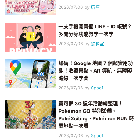
2026/07/06
by
嘻嘻
一支手機開兩個 LINE、IG 帳號？
多開分身功能教學一次學
2026/07/06
by
編輯室
加碼！Google 地圖 7 個超實用功
能！收藏景點、AR 導航、無障礙
路線一次學會
2026/07/06
by
Spac1
寶可夢 30 週年活動總整理！
Pokémon GO 特別遊戲、
PokéXciting、Pokémon RUN 時
間地點一次看
2026/07/06
by
Spac1