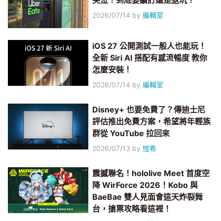
哭泣！到底要續訂還是退坑？
2026/07/14
by
編輯室
iOS 27 公開測試一般人也能玩！
全新 Siri AI 搭配有感流暢度 教你
怎麼安裝！
2026/07/14
by
編輯室
Disney+ 也要免費了？傳迪士尼
評估推出免費方案，希望將年輕族
群從 YouTube 拉回來
2026/07/13
by
愷希
震撼聯名！hololive Meet 首度空
降 WirForce 2026！Kobo 與
BaeBae 雙人見面會這天炸裂舞
台，搶票攻略看這裡！