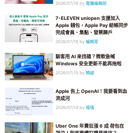
2026/07/16
by
電獺編輯部
7-ELEVEN uniopen 支援加入
Apple 錢包，Apple Pay 結帳同步
完成會員、集點、發票歸戶
2026/07/16
by
編輯室
駭客用 AI 來找碴？微軟急喊
Windows 安全更新不能再拖啦
2026/07/15
by
曉緹
Apple 告上 OpenAI！我要看到血
流成河
2026/07/14
by
嘻嘻
Uber One 年費狂漲 6 成 荷包在