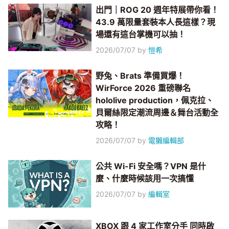
出門｜ROG 20 週年特展帶你看！
43.9 萬限量套裝本人長這樣？現
場還有這台掌機可以抽！
2026/07/07
by
愷希
野兔、Brats 準備買爆！
WirForce 2026 重磅聯名
hololive production，佩克拉、
貝爾絲限定潮流周邊＆舞台活動全
攻略！
2026/07/07
by
電獺編輯部
公共 Wi-Fi 安全嗎？VPN 是什
麼、什麼時候該用一次搞懂
2026/07/07
by
編輯室
XBOX 跟 4 家工作室分手 同時啟