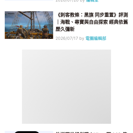
《刺客教條：黑旗 同步重置》評測
｜海戰、尋寶與自由探索 經典依舊
歷久彌新
2026/07/17
by
電獺編輯部