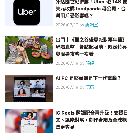
外送圈世紀併購！Uber 砸 148 億
美元收購 foodpanda 母公司，台
灣用戶受影響嗎？
2026/07/17
by
編輯室
出門｜《楓之谷盛夏派對嘉年華》
現場直擊！餐點超吸睛、限定特典
與周邊攻略一次看
2026/07/16
by
曉緹
AI PC 是噱頭還是下一代電腦？
2026/07/16
by
嘻嘻
IG Reels 翻譯配音再升級！支援日
文、還能對嘴，創作者觸及全球觀
眾更容易