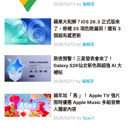
2026/02/13
by
編輯室
蘋果大和解？iOS 26.3 正式版來
了，修補 35 項危險漏洞！還有 3
個超有感更新
2026/02/12
by
編輯室
熬夜預警！三星發表會來了！
Galaxy S26仙女新色與超強 AI 大
補帖
2026/02/11
by
編輯室
過年加「 馬 」！ Apple TV 強片
限時優惠 Apple Music 多組音樂
人獨家內容
2026/02/10
by
Spac1