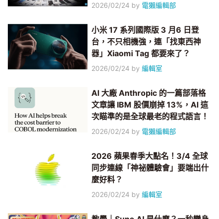
2026/02/24
by
電獺編輯部
小米 17 系列國際版 3 月6 日登
台，不只相機強，連「找東西神
器」Xiaomi Tag 都要來了？
2026/02/24
by
編輯室
AI 大廠 Anthropic 的一篇部落格
文章讓 IBM 股價崩掉 13%，AI 這
次瞄準的是全球最老的程式語言！
2026/02/24
by
電獺編輯部
2026 蘋果春季大點名！3/4 全球
同步連線「神祕體驗會」要端出什
麼好料？
2026/02/24
by
編輯室