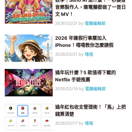
教學｜Suno AI 是什麼？一秒變身
音樂製作人，連電獺都做了一首日
文 MV！
2026/02/21
by
電獺編輯部
2026 年連假行事曆加入
iPhone！嘻嘻教你怎麼請假
2026/02/21
by
嘻嘻
過年玩什麼？5 款值得下載的
Netflix 手遊推薦
2026/02/19
by
電獺編輯部
過年紅包收支管理術！「馬」上把
錢算清楚
2026/02/17
by
嘻嘻