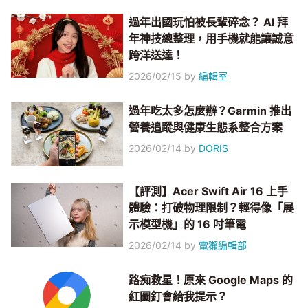
過年出國玩怕被長輩碎念？ AI 拜
年神技總整理，用手機就能讓誠意
跨洋送達！
2026/02/15
by
編輯室
過年吃太多怎麼辦？Garmin 推出
營養追蹤與健康生態系整合方案
2026/02/14
by
DORIS
【評測】Acer Swift Air 16 上手
體驗：打破物理限制？輕得像「展
示模型機」的 16 吋筆電
2026/02/14
by
電獺編輯部
路痴救星！原來 Google Maps 的
紅圖釘會給我提示？