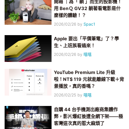
開箱 ｜為「 躺 」而生的投影機！
用 BenＱ GV32 躺著看電影是什
麼樣的體驗！？
2026/02/26
by
Spac1
Apple 要出「平價筆電」了？學
生、上班族看過來！
2026/02/26
by
嘻嘻
YouTube Premium Lite 升級
啦！NT$ 119 元就能離線下載＋背
景播放，真的香嗎？
2026/02/25
by
嘻嘻
自購 44 台手機測出廠商集體作
弊，影片爆紅後遭全網下架——極
客灣這次真的惹大麻煩了