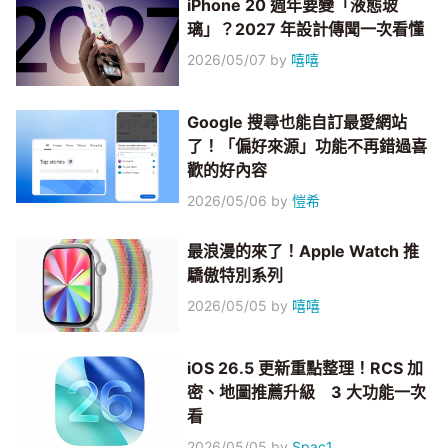
iPhone 20 週年要變「液態玻
璃」？2027 年設計傳聞一次看懂
2026/05/07
by
嘻嘻
Google 搜尋也能自訂最愛網站
了！「偏好來源」功能不再錯過喜
歡的好內容
2026/05/06
by
愷希
最浪漫的來了！Apple Watch 推
驕傲特別系列
2026/05/05
by
嘻嘻
iOS 26.5 更新重點整理！RCS 加
密、地圖推薦升級 3 大功能一次
看
2026/05/05
by
Spac1