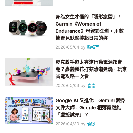
身為女生才懂的「隱形疲勞」！
Garmin《Women of
Endurance》母親節企劃，用數
據看見默默撐起日常的妳
2026/05/04
by
編輯室
皮克敏手遊太夯連行動電源都賣
翻？嘉義種花打菇熱潮延燒，玩家
省電攻略一次看
2026/05/03
by
嘻嘻
Google AI 又進化！Gemini 變身
文件大師，Google 相簿竟然能
「虛擬試穿」？
2026/04/30
by
曉緹