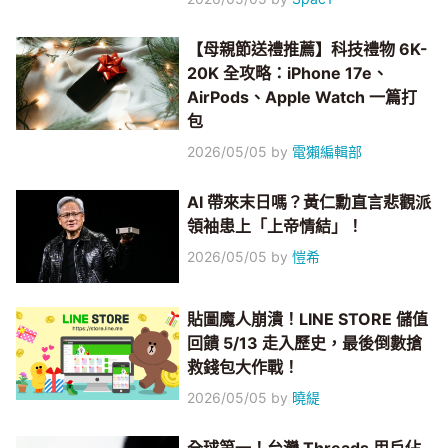
【母親節送禮推薦】科技禮物 6K-
20K 全攻略：iPhone 17e、
AirPods、Apple Watch 一篇打
包
2026/05/05
by
電獺編輯部
AI 帶來末日嗎？黃仁勳直言悲觀派
領袖患上「上帝情結」！
2026/05/05
by
愷希
貼圖魔人崩潰！LINE STORE 儲值
回饋 5/13 走入歷史，最後倒數搶
救錢包大作戰！
2026/05/05
by
曉緹