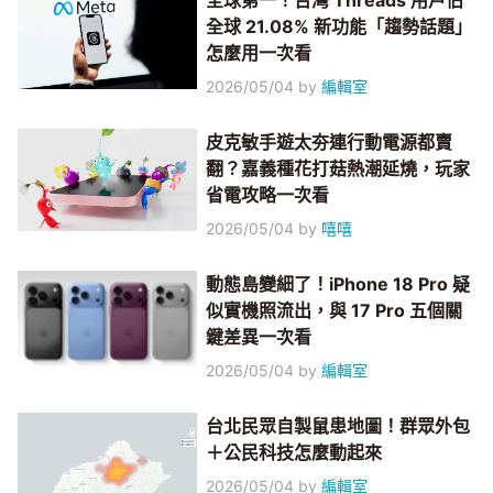
全球第一！台灣 Threads 用戶佔
全球 21.08% 新功能「趨勢話題」
怎麼用一次看
2026/05/04
by
編輯室
皮克敏手遊太夯連行動電源都賣
翻？嘉義種花打菇熱潮延燒，玩家
省電攻略一次看
2026/05/04
by
嘻嘻
動態島變細了！iPhone 18 Pro 疑
似實機照流出，與 17 Pro 五個關
鍵差異一次看
2026/05/04
by
編輯室
台北民眾自製鼠患地圖！群眾外包
＋公民科技怎麼動起來
2026/05/04
by
編輯室