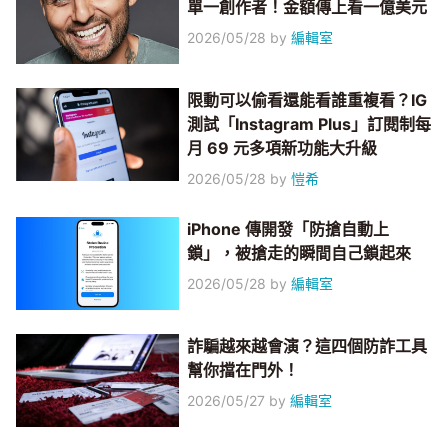
單一創作者！金額傳上看一億美元
2026/05/28
by
編輯室
限動可以偷看還能看誰重複看？IG
測試「Instagram Plus」訂閱制每
月 69 元多項新功能大升級
2026/05/28
by
愷希
iPhone 傳開發「防搶自動上
鎖」，被搶走的瞬間自己鎖起來
2026/05/28
by
編輯室
詐騙越來越會演？這四個防詐工具
幫你擋在門外！
2026/05/27
by
編輯室