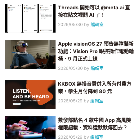
Threads 開始可以 @meta.ai 直
接在貼文裡問 AI 了！
2026/05/30
by
編輯室
Apple visionOS 27 預告無障礙新
功能：Vision Pro 眼控操作電動輪
椅、9 月正式上線
2026/05/30
by
編輯室
KKBOX 無損音質併入所有付費方
案，學生月付降到 80 元
2026/05/29
by
編輯室
數發部點名 4 款中國 App 高風險
權限超載、資料還默默傳回去？
2026/05/29
by
編輯室