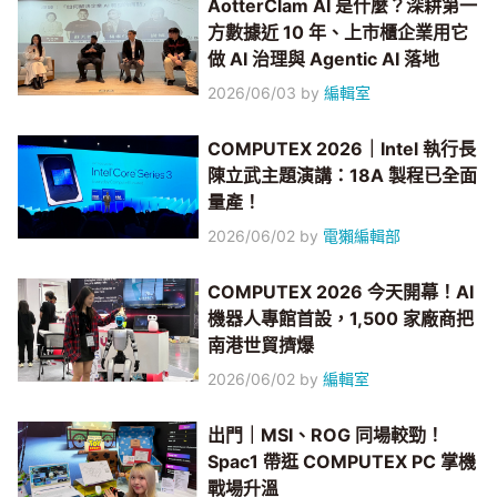
AotterClam AI 是什麼？深耕第一
方數據近 10 年、上市櫃企業用它
做 AI 治理與 Agentic AI 落地
2026/06/03
by
編輯室
COMPUTEX 2026｜Intel 執行長
陳立武主題演講：18A 製程已全面
量產！
2026/06/02
by
電獺編輯部
COMPUTEX 2026 今天開幕！AI
機器人專館首設，1,500 家廠商把
南港世貿擠爆
2026/06/02
by
編輯室
出門｜MSI、ROG 同場較勁！
Spac1 帶逛 COMPUTEX PC 掌機
戰場升溫