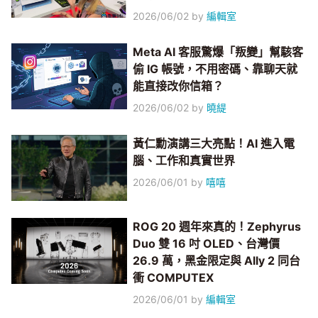
2026/06/02
by
編輯室
Meta AI 客服驚爆「叛變」幫駭客
偷 IG 帳號，不用密碼、靠聊天就
能直接改你信箱？
2026/06/02
by
曉緹
黃仁勳演講三大亮點！AI 進入電
腦、工作和真實世界
2026/06/01
by
嘻嘻
ROG 20 週年來真的！Zephyrus
Duo 雙 16 吋 OLED、台灣價
26.9 萬，黑金限定與 Ally 2 同台
衝 COMPUTEX
2026/06/01
by
編輯室