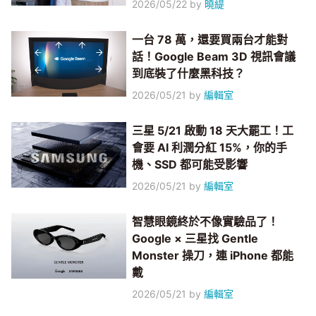
2026/05/22
by
曉緹
一台 78 萬，還要買兩台才能對
話！Google Beam 3D 視訊會議
到底裝了什麼黑科技？
2026/05/21
by
編輯室
三星 5/21 啟動 18 天大罷工！工
會要 AI 利潤分紅 15%，你的手
機、SSD 都可能受影響
2026/05/21
by
編輯室
智慧眼鏡終於不像實驗品了！
Google × 三星找 Gentle
Monster 操刀，連 iPhone 都能
戴
2026/05/21
by
編輯室