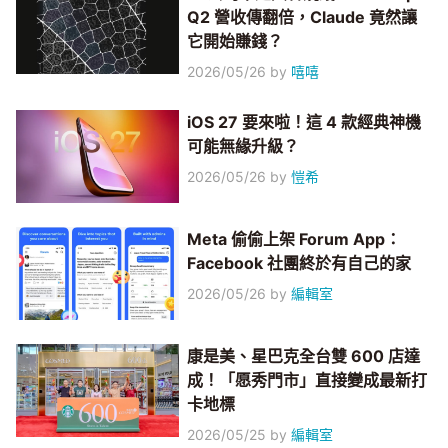
Q2 營收傳翻倍，Claude 竟然讓
它開始賺錢？
2026/05/26
by
嘻嘻
iOS 27 要來啦！這 4 款經典神機
可能無緣升級？
2026/05/26
by
愷希
Meta 偷偷上架 Forum App：
Facebook 社團終於有自己的家
2026/05/26
by
編輯室
康是美、星巴克全台雙 600 店達
成！「愿秀門市」直接變成最新打
卡地標
2026/05/25
by
編輯室