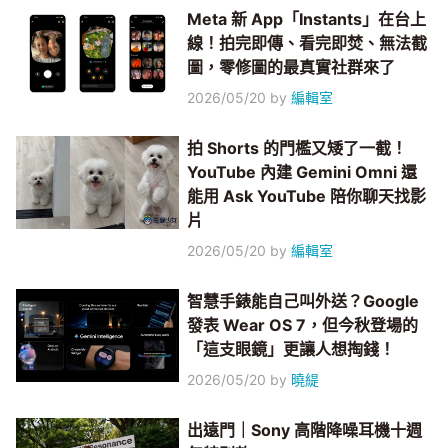
Meta 新 App「Instants」在台上
線！拍完即傳、看完即焚、無法截
圖，零修圖的最真實社群來了
2026/05/20
by
編輯室
拍 Shorts 的門檻又矮了一截！
YouTube 內建 Gemini Omni 還
能用 Ask YouTube 陪你聊天找影
片
2026/05/20
by
編輯室
智慧手錶能自己叫外送？Google
發表 Wear OS 7，但今秋登場的
「這支眼鏡」更讓人想掏錢！
2026/05/20
by
曉緹
出遠門｜Sony 高階降噪耳機十週