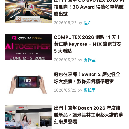
出門｜直擊 COMPUTEX 2026 科
技風向！BC Award 得獎名單熱騰
騰出爐
2026/05/22
by
愷希
COMPUTEX 2026 倒數 11 天！
黃仁勳 keynote + N1X 筆電首發
5 大看點
2026/05/22
by
編輯室
錢包在哀嚎！Switch 2 歷史性全
球大漲價，教你如何精準避雷
2026/05/22
by
編輯室
出門｜直擊 Bosch 2026 年度旗
艦新品，連米其林主廚都大讚的夢
幻廚房登場