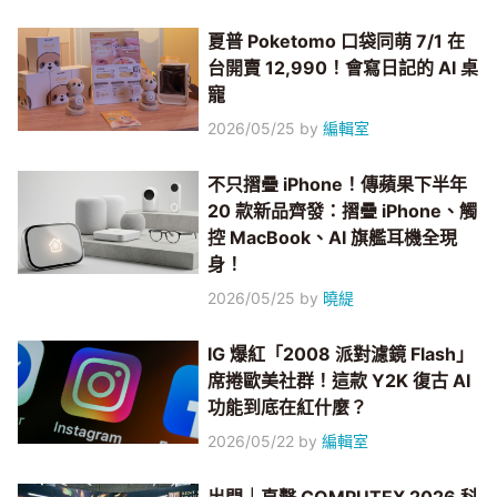
夏普 Poketomo 口袋同萌 7/1 在
台開賣 12,990！會寫日記的 AI 桌
寵
2026/05/25
by
編輯室
不只摺疊 iPhone！傳蘋果下半年
20 款新品齊發：摺疊 iPhone、觸
控 MacBook、AI 旗艦耳機全現
身！
2026/05/25
by
曉緹
IG 爆紅「2008 派對濾鏡 Flash」
席捲歐美社群！這款 Y2K 復古 AI
功能到底在紅什麼？
2026/05/22
by
編輯室