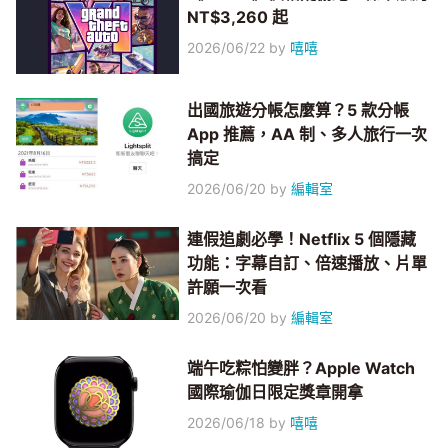
NT$3,260 起
2026/06/22
by
嘻嘻
出國旅遊分帳怎麼算？5 款分帳
App 推薦，AA 制、多人旅行一次
搞定
2026/06/20
by
編輯室
連假追劇必學！Netflix 5 個隱藏
功能：字幕自訂、倍速播放、片單
許願一次看
2026/06/20
by
編輯室
端午吃粽怕變胖？Apple Watch
國際瑜伽日限定獎章開拿
2026/06/18
by
嘻嘻