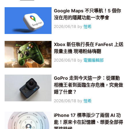
Google Maps 不只導航！5 個你
沒在用的隱藏功能一次學會
2026/06/18
by
愷希
Xbox 新任執行長在 FanFest 上送
限量主機 現場粉絲嗨翻
2026/06/18
by
電獺編輯部
GoPro 走到今天這一步：從運動
相機王者到面臨生存危機，究竟做
錯了什麼？
2026/06/18
by
愷希
iPhone 17 標準版少了兩個 AI 功
能！原來卡在記憶體、想要全部得