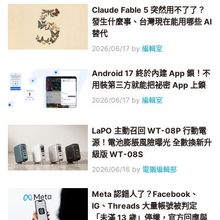
Claude Fable 5 突然用不了了？
發生什麼事、台灣現在能用哪些 AI
替代
2026/06/17
by
編輯室
Android 17 終於內建 App 鎖！不
用裝第三方就能把祕密 App 上鎖
2026/06/17
by
編輯室
LaPO 主動召回 WT-08P 行動電
源！電池膨脹風險曝光 全數換新升
級版 WT-08S
2026/06/16
by
電獺編輯部
Meta 認錯人了？Facebook、
IG、Threads 大量帳號被判定
「未滿 13 歲」停權，官方回應與