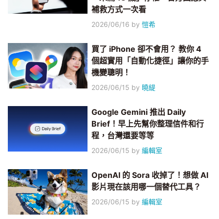
補救方式一次看
2026/06/16
by
愷希
買了 iPhone 卻不會用？ 教你 4
個超實用「自動化捷徑」讓你的手
機變聰明！
2026/06/15
by
曉緹
Google Gemini 推出 Daily
Brief！早上先幫你整理信件和行
程，台灣還要等等
2026/06/15
by
編輯室
OpenAI 的 Sora 收掉了！想做 AI
影片現在該用哪一個替代工具？
2026/06/15
by
編輯室