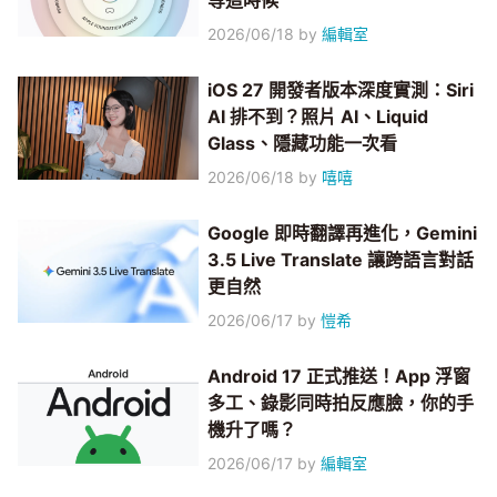
等這時候
2026/06/18
by
編輯室
iOS 27 開發者版本深度實測：Siri
AI 排不到？照片 AI、Liquid
Glass、隱藏功能一次看
2026/06/18
by
嘻嘻
Google 即時翻譯再進化，Gemini
3.5 Live Translate 讓跨語言對話
更自然
2026/06/17
by
愷希
Android 17 正式推送！App 浮窗
多工、錄影同時拍反應臉，你的手
機升了嗎？
2026/06/17
by
編輯室