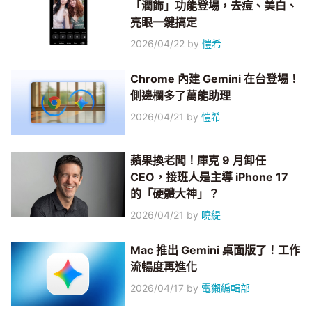
「潤飾」功能登場，去痘、美白、
亮眼一鍵搞定
2026/04/22
by
愷希
Chrome 內建 Gemini 在台登場！
側邊欄多了萬能助理
2026/04/21
by
愷希
蘋果換老闆！庫克 9 月卸任
CEO，接班人是主導 iPhone 17
的「硬體大神」？
2026/04/21
by
曉緹
Mac 推出 Gemini 桌面版了！工作
流暢度再進化
2026/04/17
by
電獺編輯部