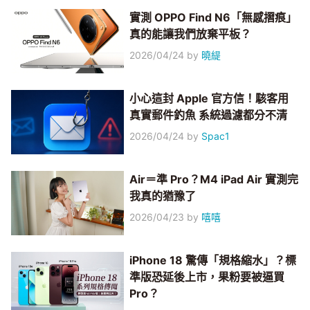
實測 OPPO Find N6「無感摺痕」
真的能讓我們放棄平板？
2026/04/24
by
曉緹
小心這封 Apple 官方信！駭客用
真實郵件釣魚 系統過濾都分不清
2026/04/24
by
Spac1
Air＝準 Pro？M4 iPad Air 實測完
我真的猶豫了
2026/04/23
by
嘻嘻
iPhone 18 驚傳「規格縮水」？標
準版恐延後上市，果粉要被逼買
Pro？