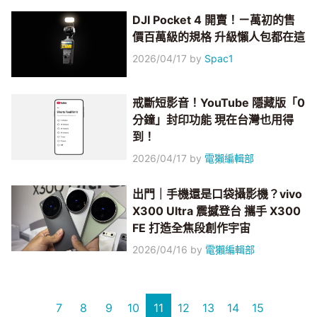
DJI Pocket 4 開賣！ㄧ萬初的售
價百萬級的規格 升級懶人包都在這
2026/04/17
by
Spac1
戒斷短影音！YouTube 隱藏版「0
分鐘」封印功能 現在台灣也用得
到！
2026/04/17
by
電獺編輯部
出門｜手機還是口袋攝影機？vivo
X300 Ultra 震撼登台 攜手 X300
FE 打造全焦段創作宇宙
2026/04/16
by
電獺編輯部
7
8
9
10
11
12
13
14
15