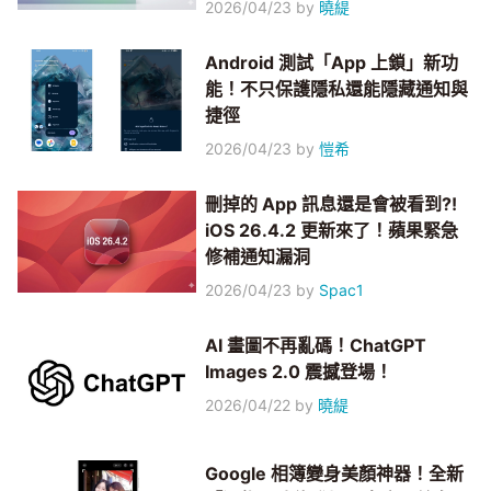
2026/04/23
by
曉緹
Android 測試「App 上鎖」新功
能！不只保護隱私還能隱藏通知與
捷徑
2026/04/23
by
愷希
刪掉的 App 訊息還是會被看到?!
iOS 26.4.2 更新來了！蘋果緊急
修補通知漏洞
2026/04/23
by
Spac1
AI 畫圖不再亂碼！ChatGPT
Images 2.0 震撼登場！
2026/04/22
by
曉緹
Google 相簿變身美顏神器！全新