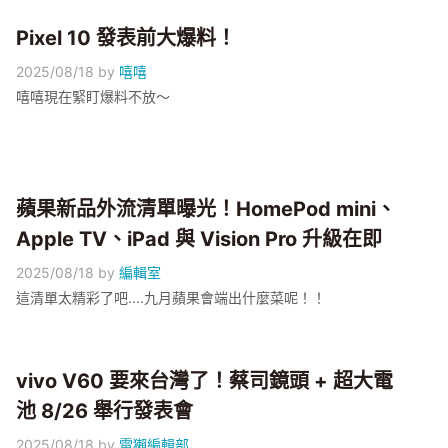
Pixel 10 發表前大爆料！
2025/08/18
by
嘻嘻
嘻嘻現在緊盯爆料不放～
蘋果新品外流清單曝光！HomePod mini、
Apple TV、iPad 與 Vision Pro 升級在即
2025/08/18
by
編輯室
這清單太精彩了吧....九月蘋果會端出什麼菜呢！！
vivo V60 要來台灣了！蔡司鏡頭 + 超大電
池 8/26 舉行發表會
2025/08/18
by
電獺編輯部