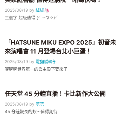
笑家庭喜劇 值得進劇院一睹為快嗎？
2025/08/19
by
絨絨🦄
三個字 超級值得 (╯✧∇✧)╯
「HATSUNE MIKU EXPO 2025」初音未
來演唱會 11 月登場台北小巨蛋！
2025/08/19
by
電獺編輯部
喔喔喔世界第一的公主殿下要來了
任天堂 45 分鐘直播！卡比新作大公開
2025/08/19
by
嘻嘻
45 分鐘蠻長的欸～值得期待