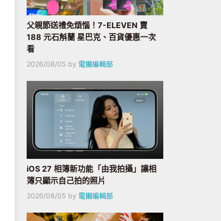
父親節送禮免煩惱！7-ELEVEN 賣
188 元石斛蘭 星巴克、百貨優惠一次
看
2026/08/05
by
電獺編輯部
iOS 27 相簿新功能「由我拍攝」讓相
簿只顯示自己拍的照片
2026/08/05
by
電獺編輯部