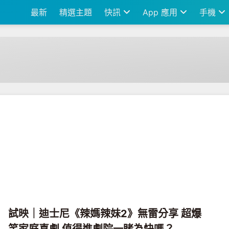
最新
精選主題
快訊
App 應用
手機
試映｜迪士尼《辣媽辣妹2》無雷分享 超爆