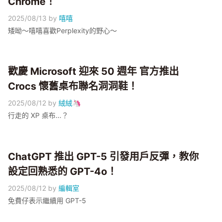
Chrome！
2025/08/13
by
嘻嘻
矮呦～嘻嘻喜歡Perplexity的野心～
歡慶 Microsoft 迎來 50 週年 官方推出
Crocs 懷舊桌布聯名洞洞鞋！
2025/08/12
by
絨絨🦄
行走的 XP 桌布...？
ChatGPT 推出 GPT-5 引發用戶反彈，教你
設定回熟悉的 GPT-4o！
2025/08/12
by
編輯室
免費仔表示繼續用 GPT-5