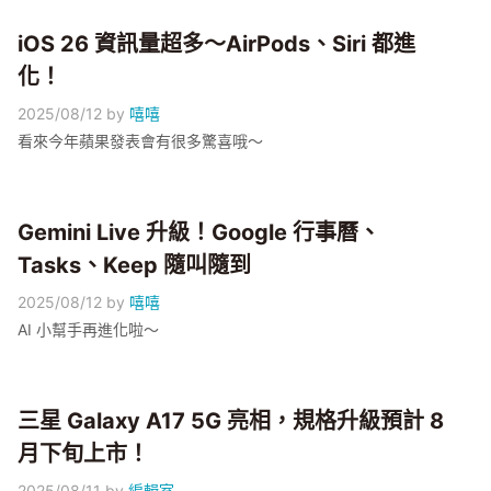
iOS 26 資訊量超多～AirPods、Siri 都進
化！
2025/08/12
by
嘻嘻
看來今年蘋果發表會有很多驚喜哦～
Gemini Live 升級！Google 行事曆、
Tasks、Keep 隨叫隨到
2025/08/12
by
嘻嘻
AI 小幫手再進化啦～
三星 Galaxy A17 5G 亮相，規格升級預計 8
月下旬上市！
2025/08/11
by
編輯室