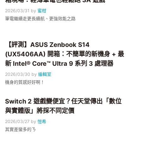
箱現場：輕薄筆電也輕鬆跑 3A 遊戲
2026/03/31
by
蜜柑
筆電繼續走更長續航、更強效能之路
【評測】ASUS Zenbook S14
(UX5406AA) 開箱：不簡單的新機身 + 最
新 Intel® Core™ Ultra 9 系列 3 處理器
2026/03/30
by
編輯室
機身的質感好好啊！
Switch 2 遊戲變便宜？任天堂傳出「數位
與實體版」將採不同定價
2026/03/27
by
愷希
其實差蠻多的ㄋ