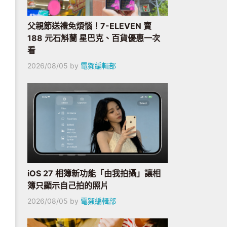
父親節送禮免煩惱！7-ELEVEN 賣
188 元石斛蘭 星巴克、百貨優惠一次
看
2026/08/05
by
電獺編輯部
iOS 27 相簿新功能「由我拍攝」讓相
簿只顯示自己拍的照片
2026/08/05
by
電獺編輯部