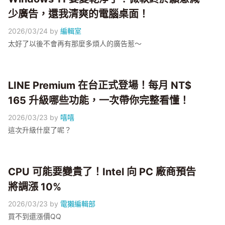
少廣告，還我清爽的電腦桌面！
2026/03/24
by
編輯室
太好了以後不會再有那麼多煩人的廣告惹～
LINE Premium 在台正式登場！每月 NT$
165 升級哪些功能，一次帶你完整看懂！
2026/03/23
by
嘻嘻
這次升級什麼了呢？
CPU 可能要變貴了！Intel 向 PC 廠商預告
將調漲 10%
2026/03/23
by
電獺編輯部
買不到還漲價QQ