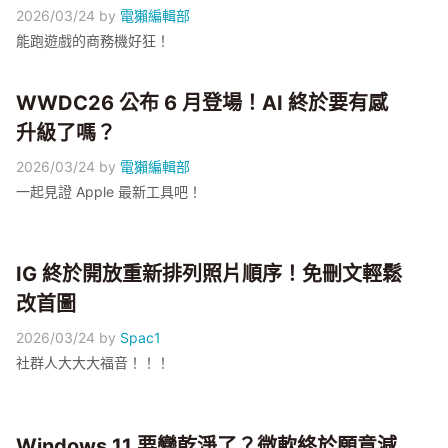
2026/03/24
by
電獺編輯部
能跑遊戲的商務機好狂！
WWDC26 公布 6 月登場！AI 終於要有感
升級了嗎？
2026/03/24
by
電獺編輯部
一起見證 Apple 最新工具吧！
IG 終於開放重新排列照片順序！免刪文輕鬆
改首圖
2026/03/24
by
Spac1
社群人大大大福音！！！
Windows 11 要變乾淨了？微軟終於願意減