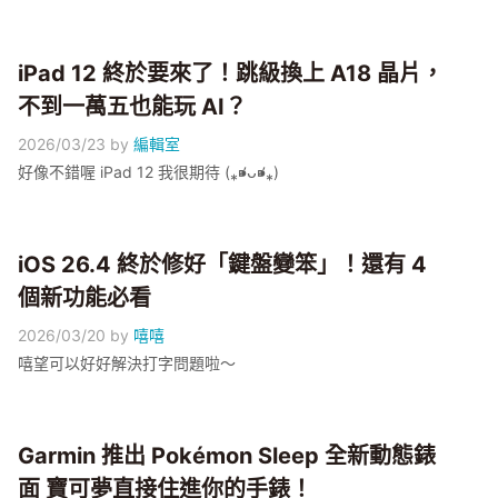
iPad 12 終於要來了！跳級換上 A18 晶片，
不到一萬五也能玩 AI？
2026/03/23
by
編輯室
好像不錯喔 iPad 12 我很期待 (⁎⁍̴̛ᴗ⁍̴̛⁎)
iOS 26.4 終於修好「鍵盤變笨」！還有 4
個新功能必看
2026/03/20
by
嘻嘻
嘻望可以好好解決打字問題啦～
Garmin 推出 Pokémon Sleep 全新動態錶
面 寶可夢直接住進你的手錶！