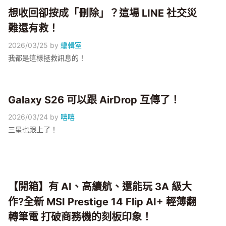
想收回卻按成「刪除」？這場 LINE 社交災
難還有救！
2026/03/25
by
編輯室
我都是這樣拯救訊息的！
Galaxy S26 可以跟 AirDrop 互傳了！
2026/03/24
by
嘻嘻
三星也跟上了！
【開箱】有 AI、高續航、還能玩 3A 級大
作?全新 MSI Prestige 14 Flip AI+ 輕薄翻
轉筆電 打破商務機的刻板印象！