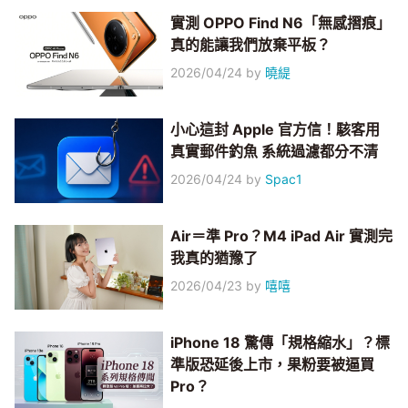
實測 OPPO Find N6「無感摺痕」
真的能讓我們放棄平板？
2026/04/24
by
曉緹
小心這封 Apple 官方信！駭客用
真實郵件釣魚 系統過濾都分不清
2026/04/24
by
Spac1
Air＝準 Pro？M4 iPad Air 實測完
我真的猶豫了
2026/04/23
by
嘻嘻
iPhone 18 驚傳「規格縮水」？標
準版恐延後上市，果粉要被逼買
Pro？