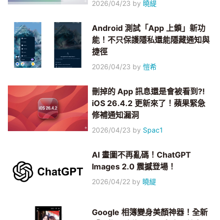
2026/04/23
by
曉緹
Android 測試「App 上鎖」新功
能！不只保護隱私還能隱藏通知與
捷徑
2026/04/23
by
愷希
刪掉的 App 訊息還是會被看到?!
iOS 26.4.2 更新來了！蘋果緊急
修補通知漏洞
2026/04/23
by
Spac1
AI 畫圖不再亂碼！ChatGPT
Images 2.0 震撼登場！
2026/04/22
by
曉緹
Google 相簿變身美顏神器！全新