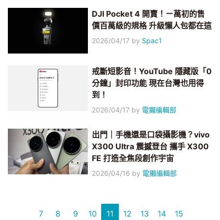
DJI Pocket 4 開賣！ㄧ萬初的售
價百萬級的規格 升級懶人包都在這
2026/04/17
by
Spac1
戒斷短影音！YouTube 隱藏版「0
分鐘」封印功能 現在台灣也用得
到！
2026/04/17
by
電獺編輯部
出門｜手機還是口袋攝影機？vivo
X300 Ultra 震撼登台 攜手 X300
FE 打造全焦段創作宇宙
2026/04/16
by
電獺編輯部
7
8
9
10
11
12
13
14
15