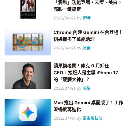
「潤飾」功能登場，去痘、美白、
亮眼一鍵搞定
2026/04/22
by
愷希
Chrome 內建 Gemini 在台登場！
側邊欄多了萬能助理
2026/04/21
by
愷希
蘋果換老闆！庫克 9 月卸任
CEO，接班人是主導 iPhone 17
的「硬體大神」？
2026/04/21
by
曉緹
Mac 推出 Gemini 桌面版了！工作
流暢度再進化
2026/04/17
by
電獺編輯部