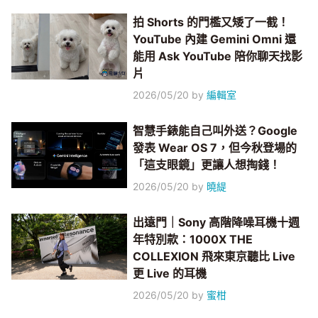
拍 Shorts 的門檻又矮了一截！
YouTube 內建 Gemini Omni 還
能用 Ask YouTube 陪你聊天找影
片
2026/05/20
by
編輯室
智慧手錶能自己叫外送？Google
發表 Wear OS 7，但今秋登場的
「這支眼鏡」更讓人想掏錢！
2026/05/20
by
曉緹
出遠門｜Sony 高階降噪耳機十週
年特別款：1000X THE
COLLEXION 飛來東京聽比 Live
更 Live 的耳機
2026/05/20
by
蜜柑