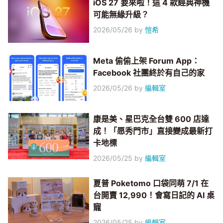
iOS 27 要來啦！這 4 款經典神機
可能無緣升級？
2026/05/26
by
愷希
Meta 偷偷上架 Forum App：
Facebook 社團終於有自己的家
2026/05/26
by
編輯室
康是美、星巴克全台雙 600 店達
成！「愿秀門市」直接變成最新打
卡地標
2026/05/25
by
編輯室
夏普 Poketomo 口袋同萌 7/1 在
台開賣 12,990！會寫日記的 AI 桌
寵
2026/05/25
by
編輯室