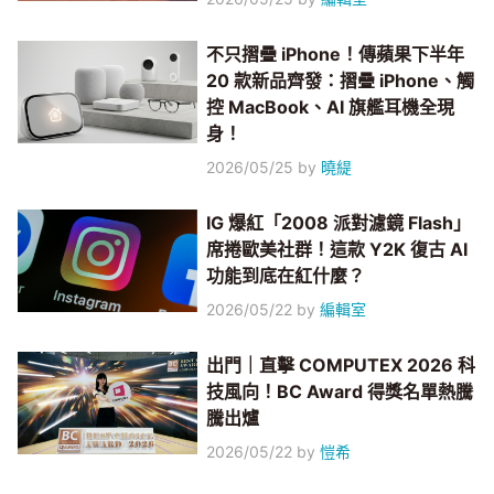
不只摺疊 iPhone！傳蘋果下半年
20 款新品齊發：摺疊 iPhone、觸
控 MacBook、AI 旗艦耳機全現
身！
2026/05/25
by
曉緹
IG 爆紅「2008 派對濾鏡 Flash」
席捲歐美社群！這款 Y2K 復古 AI
功能到底在紅什麼？
2026/05/22
by
編輯室
出門｜直擊 COMPUTEX 2026 科
技風向！BC Award 得獎名單熱騰
騰出爐
2026/05/22
by
愷希