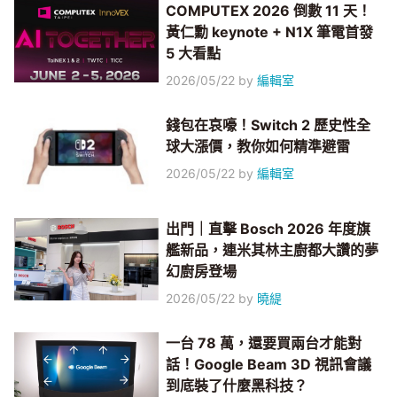
COMPUTEX 2026 倒數 11 天！
黃仁勳 keynote + N1X 筆電首發
5 大看點
2026/05/22
by
編輯室
錢包在哀嚎！Switch 2 歷史性全
球大漲價，教你如何精準避雷
2026/05/22
by
編輯室
出門｜直擊 Bosch 2026 年度旗
艦新品，連米其林主廚都大讚的夢
幻廚房登場
2026/05/22
by
曉緹
一台 78 萬，還要買兩台才能對
話！Google Beam 3D 視訊會議
到底裝了什麼黑科技？