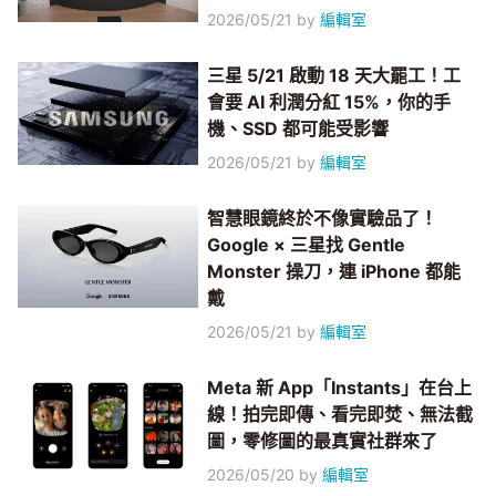
2026/05/21
by
編輯室
三星 5/21 啟動 18 天大罷工！工
會要 AI 利潤分紅 15%，你的手
機、SSD 都可能受影響
2026/05/21
by
編輯室
智慧眼鏡終於不像實驗品了！
Google × 三星找 Gentle
Monster 操刀，連 iPhone 都能
戴
2026/05/21
by
編輯室
Meta 新 App「Instants」在台上
線！拍完即傳、看完即焚、無法截
圖，零修圖的最真實社群來了
2026/05/20
by
編輯室