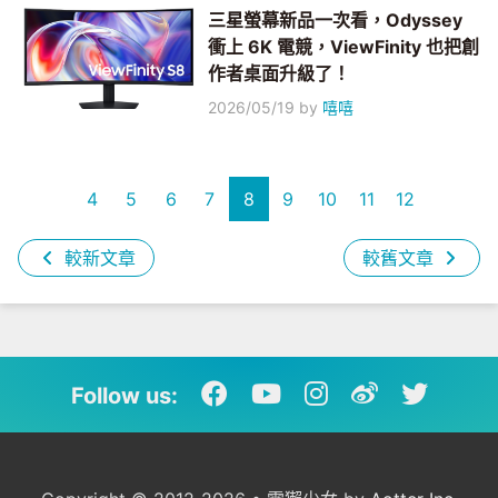
三星螢幕新品一次看，Odyssey
衝上 6K 電競，ViewFinity 也把創
作者桌面升級了！
2026/05/19
by
嘻嘻
4
5
6
7
8
9
10
11
12
較新文章
較舊文章
Follow us: