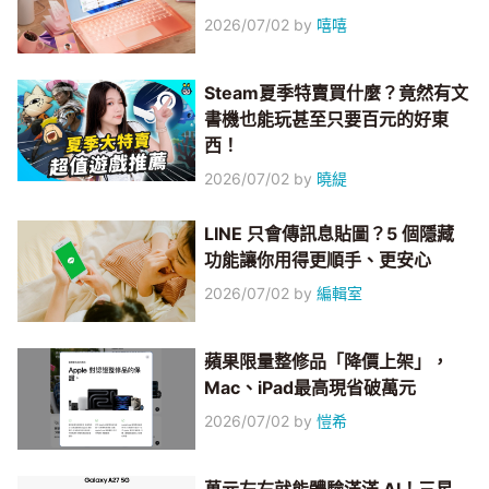
2026/07/02
by
嘻嘻
Steam夏季特賣買什麼？竟然有文
書機也能玩甚至只要百元的好東
西！
2026/07/02
by
曉緹
LINE 只會傳訊息貼圖？5 個隱藏
功能讓你用得更順手、更安心
2026/07/02
by
編輯室
蘋果限量整修品「降價上架」，
Mac、iPad最高現省破萬元
2026/07/02
by
愷希