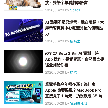
放、雙語字幕看劇學語言
2026/06/29
by
Spac1
AI 熱潮不是只燒電，還在燒錢，大
摩示警資料中心狂蓋背後的債務壓
力
2026/06/29
by
編輯室
iOS 27 Beta 2 Siri AI 實測：跨
App 操作、視覺智慧、自然語言捷
徑全測給你看
2026/06/26
by
嘻嘻
筆電手機今年都在漲！為什麼
Apple 也要跟風？MacBook Pro
直接貴了 1 萬元，頂規飆破 35 萬
2026/06/26
by
電獺編輯部