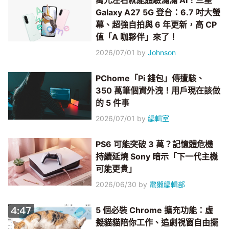
萬元左右就能體驗滿滿 AI！三星
Galaxy A27 5G 登台：6.7 吋大螢
幕、超強自拍與 6 年更新，高 CP
值「A 咖夥伴」來了！
2026/07/01
by
Johnson
PChome「Pi 錢包」傳遭駭、
350 萬筆個資外洩！用戶現在該做
的 5 件事
2026/07/01
by
編輯室
PS6 可能突破 3 萬？記憶體危機
持續延燒 Sony 暗示「下一代主機
可能更貴」
2026/06/30
by
電獺編輯部
5 個必裝 Chrome 擴充功能：虛
擬貓貓陪你工作、追劇視窗自由擺