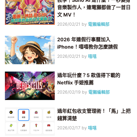
教學｜Suno AI 是什麼？一秒變身
音樂製作人，連電獺都做了一首日
文 MV！
2026/02/21
by
電獺編輯部
2026 年連假行事曆加入
iPhone！嘻嘻教你怎麼請假
2026/02/21
by
嘻嘻
過年玩什麼？5 款值得下載的
Netflix 手遊推薦
2026/02/19
by
電獺編輯部
過年紅包收支管理術！「馬」上把
錢算清楚
2026/02/17
by
嘻嘻