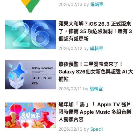
2026/02/13
by
編輯室
蘋果大和解？iOS 26.3 正式版來
了，修補 35 項危險漏洞！還有 3
個超有感更新
2026/02/12
by
編輯室
熬夜預警！三星發表會來了！
Galaxy S26仙女新色與超強 AI 大
補帖
2026/02/11
by
編輯室
過年加「 馬 」！ Apple TV 強片
限時優惠 Apple Music 多組音樂
人獨家內容
2026/02/10
by
Spac1