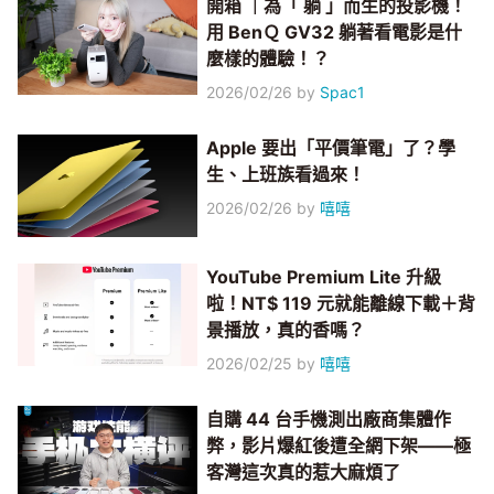
開箱 ｜為「 躺 」而生的投影機！
用 BenＱ GV32 躺著看電影是什
麼樣的體驗！？
2026/02/26
by
Spac1
Apple 要出「平價筆電」了？學
生、上班族看過來！
2026/02/26
by
嘻嘻
YouTube Premium Lite 升級
啦！NT$ 119 元就能離線下載＋背
景播放，真的香嗎？
2026/02/25
by
嘻嘻
自購 44 台手機測出廠商集體作
弊，影片爆紅後遭全網下架——極
客灣這次真的惹大麻煩了