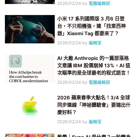
2026/02/24
by
電獺編輯部
小米 17 系列國際版 3 月6 日登
台，不只相機強，連「找東西神
器」Xiaomi Tag 都要來了？
2026/02/24
by
編輯室
AI 大廠 Anthropic 的一篇部落格
文章讓 IBM 股價崩掉 13%，AI 這
次瞄準的是全球最老的程式語言！
2026/02/24
by
電獺編輯部
2026 蘋果春季大點名！3/4 全球
同步連線「神祕體驗會」要端出什
麼好料？
2026/02/24
by
編輯室