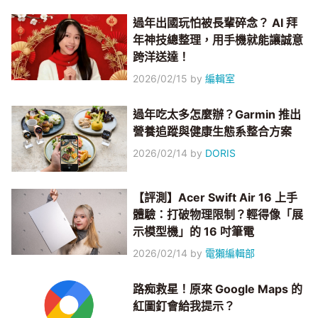
過年出國玩怕被長輩碎念？ AI 拜
年神技總整理，用手機就能讓誠意
跨洋送達！
2026/02/15
by
編輯室
過年吃太多怎麼辦？Garmin 推出
營養追蹤與健康生態系整合方案
2026/02/14
by
DORIS
【評測】Acer Swift Air 16 上手
體驗：打破物理限制？輕得像「展
示模型機」的 16 吋筆電
2026/02/14
by
電獺編輯部
路痴救星！原來 Google Maps 的
紅圖釘會給我提示？