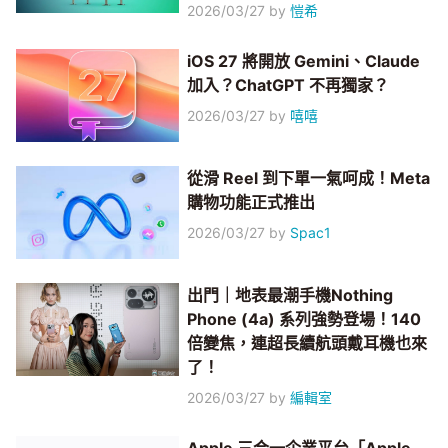
2026/03/27
by
愷希
iOS 27 將開放 Gemini、Claude
加入？ChatGPT 不再獨家？
2026/03/27
by
嘻嘻
從滑 Reel 到下單一氣呵成！Meta
購物功能正式推出
2026/03/27
by
Spac1
出門｜地表最潮手機Nothing
Phone (4a) 系列強勢登場！140
倍變焦，連超長續航頭戴耳機也來
了！
2026/03/27
by
編輯室