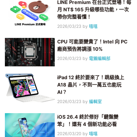
LINE Premium 在台正式登場！每
月 NT$ 165 升級哪些功能，一次
帶你完整看懂！
2026/03/23
by
嘻嘻
CPU 可能要變貴了！Intel 向 PC
廠商預告將調漲 10%
2026/03/23
by
電獺編輯部
iPad 12 終於要來了！跳級換上
A18 晶片，不到一萬五也能玩
AI？
2026/03/23
by
編輯室
iOS 26.4 終於修好「鍵盤變
笨」！還有 4 個新功能必看
2026/03/20
by
嘻嘻