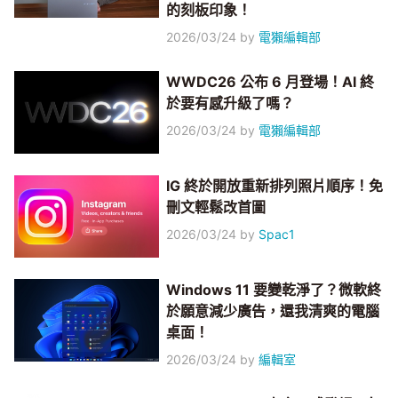
的刻板印象！
2026/03/24
by
電獺編輯部
WWDC26 公布 6 月登場！AI 終
於要有感升級了嗎？
2026/03/24
by
電獺編輯部
IG 終於開放重新排列照片順序！免
刪文輕鬆改首圖
2026/03/24
by
Spac1
Windows 11 要變乾淨了？微軟終
於願意減少廣告，還我清爽的電腦
桌面！
2026/03/24
by
編輯室