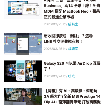
Apple 三合一企業平台「Apple
Business」4/14 全球上線！免費
MDM 搭配 MacBook Neo，蘋果
正式殺進企業市場
2026/03/25
by
編輯室
想收回卻按成「刪除」？這場
LINE 社交災難還有救！
2026/03/25
by
編輯室
Galaxy S26 可以跟 AirDrop 互傳
了！
2026/03/24
by
嘻嘻
【開箱】有 AI、高續航、還能玩
3A 級大作?全新 MSI Prestige 14
Flip AI+ 輕薄翻轉筆電 打破商務機