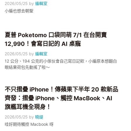
2026/05/25
by
編輯室
小編也想去朝聖
夏普 Poketomo 口袋同萌 7/1 在台開賣
12,990！會寫日記的 AI 桌寵
2026/05/25
by
編輯室
12 公分、194 公克的小傢伙會自己寫日記欸，小編原本想翻白
眼結果荷包先動搖了啦～
不只摺疊 iPhone！傳蘋果下半年 20 款新品
齊發：摺疊 iPhone、觸控 MacBook、AI
旗艦耳機全現身！
2026/05/25
by
曉緹
哇好期待觸控 Macbook 呀