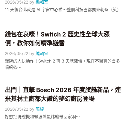
2026/05/22
by
編輯室
11 天後台北就是 AI 宇宙中心啦～整個科技圈都要來朝聖（笑）
錢包在哀嚎！Switch 2 歷史性全球大漲
價，教你如何精準避雷
2026/05/22
by
編輯室
敲碗的人快動作！Switch 2 再 3 天就漲價，現在不衝真的會多
噴錢欸～
出門｜直擊 Bosch 2026 年度旗艦新品，連
米其林主廚都大讚的夢幻廚房登場
2026/05/22
by
曉緹
好想把洗碗機和微波蒸氣烤箱帶回家啊～