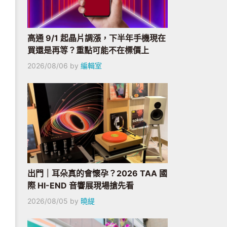
高通 9/1 起晶片調漲，下半年手機現在
買還是再等？重點可能不在標價上
2026/08/06
by
編輯室
出門｜耳朵真的會懷孕？2026 TAA 國
際 HI-END 音響展現場搶先看
2026/08/05
by
曉緹