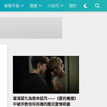
筆電平板
週邊
小技巧
關於
當渴望化為索命詛咒——《愛的魔樣》
中被宗教信仰吞噬的酷兒愛情悲劇