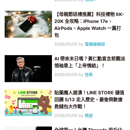
【母親節送禮推薦】科技禮物 6K-
20K 全攻略：iPhone 17e、
AirPods、Apple Watch 一篇打
包
2026/05/05
by
電獺編輯部
AI 帶來末日嗎？黃仁勳直言悲觀派
領袖患上「上帝情結」！
2026/05/05
by
愷希
貼圖魔人崩潰！LINE STORE 儲值
回饋 5/13 走入歷史，最後倒數搶
救錢包大作戰！
2026/05/05
by
曉緹