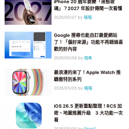
iPhone 20 週年要變「液態玻
璃」？2027 年設計傳聞一次看懂
2026/05/07
by
嘻嘻
Google 搜尋也能自訂最愛網站
了！「偏好來源」功能不再錯過喜
歡的好內容
2026/05/06
by
愷希
最浪漫的來了！Apple Watch 推
驕傲特別系列
2026/05/05
by
嘻嘻
iOS 26.5 更新重點整理！RCS 加
密、地圖推薦升級 3 大功能一次
看
2026/05/05
by
Spac1