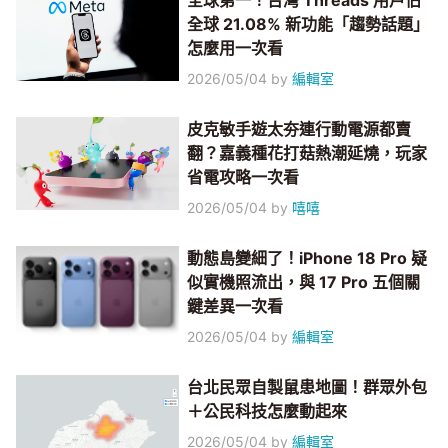
全球第一！台灣 Threads 用戶佔
全球 21.08% 新功能「趨勢話題」
怎麼用一次看
2026/05/04
by
編輯室
皮克敏手遊太夯連行動電源都賣
翻？嘉義種花打菇熱潮延燒，玩家
省電攻略一次看
2026/05/04
by
嘻嘻
動態島變細了！iPhone 18 Pro 疑
似實機照流出，與 17 Pro 五個關
鍵差異一次看
2026/05/04
by
編輯室
台北民眾自製鼠患地圖！群眾外包
＋公民科技怎麼動起來
2026/05/04
by
編輯室