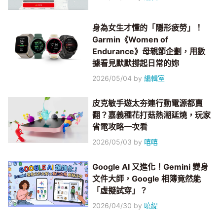
身為女生才懂的「隱形疲勞」！
Garmin《Women of
Endurance》母親節企劃，用數
據看見默默撐起日常的妳
2026/05/04
by
編輯室
皮克敏手遊太夯連行動電源都賣
翻？嘉義種花打菇熱潮延燒，玩家
省電攻略一次看
2026/05/03
by
嘻嘻
Google AI 又進化！Gemini 變身
文件大師，Google 相簿竟然能
「虛擬試穿」？
2026/04/30
by
曉緹