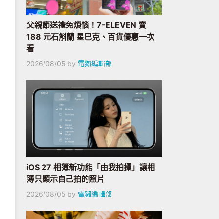
父親節送禮免煩惱！7-ELEVEN 賣
188 元石斛蘭 星巴克、百貨優惠一次
看
2026/08/05
by
電獺編輯部
iOS 27 相簿新功能「由我拍攝」讓相
簿只顯示自己拍的照片
2026/08/05
by
電獺編輯部