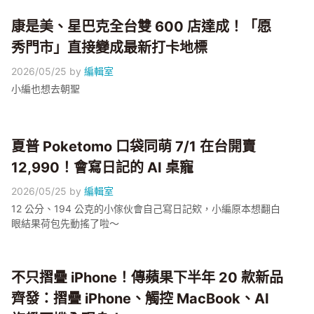
康是美、星巴克全台雙 600 店達成！「愿
秀門市」直接變成最新打卡地標
2026/05/25
by
編輯室
小編也想去朝聖
夏普 Poketomo 口袋同萌 7/1 在台開賣
12,990！會寫日記的 AI 桌寵
2026/05/25
by
編輯室
12 公分、194 公克的小傢伙會自己寫日記欸，小編原本想翻白
眼結果荷包先動搖了啦～
不只摺疊 iPhone！傳蘋果下半年 20 款新品
齊發：摺疊 iPhone、觸控 MacBook、AI