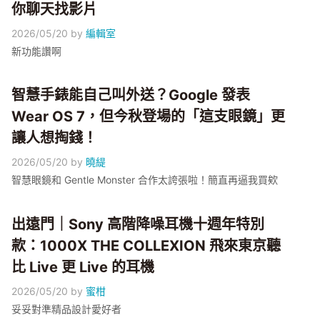
你聊天找影片
2026/05/20
by
編輯室
新功能讚啊
智慧手錶能自己叫外送？Google 發表
Wear OS 7，但今秋登場的「這支眼鏡」更
讓人想掏錢！
2026/05/20
by
曉緹
智慧眼鏡和 Gentle Monster 合作太誇張啦！簡直再逼我買欸
出遠門｜Sony 高階降噪耳機十週年特別
款：1000X THE COLLEXION 飛來東京聽
比 Live 更 Live 的耳機
2026/05/20
by
蜜柑
妥妥對準精品設計愛好者