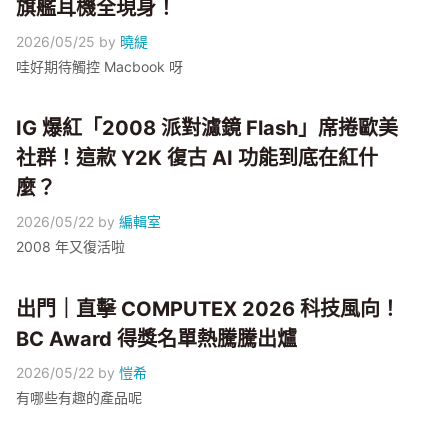
旗艦耳機全現身！
2026/05/25
by
曉緹
哇好期待觸控 Macbook 呀
IG 爆紅「2008 派對濾鏡 Flash」席捲歐美
社群！這款 Y2K 復古 AI 功能到底在紅什
麼？
2026/05/22
by
編輯室
2008 年又復活啦
出門｜直擊 COMPUTEX 2026 科技風向！
BC Award 得獎名單熱騰騰出爐
2026/05/22
by
愷希
有哪些有趣的產品呢