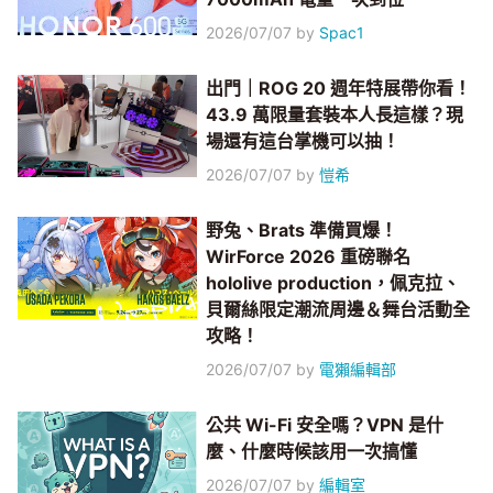
2026/07/07
by
Spac1
出門｜ROG 20 週年特展帶你看！
43.9 萬限量套裝本人長這樣？現
場還有這台掌機可以抽！
2026/07/07
by
愷希
野兔、Brats 準備買爆！
WirForce 2026 重磅聯名
hololive production，佩克拉、
貝爾絲限定潮流周邊＆舞台活動全
攻略！
2026/07/07
by
電獺編輯部
公共 Wi-Fi 安全嗎？VPN 是什
麼、什麼時候該用一次搞懂
2026/07/07
by
編輯室