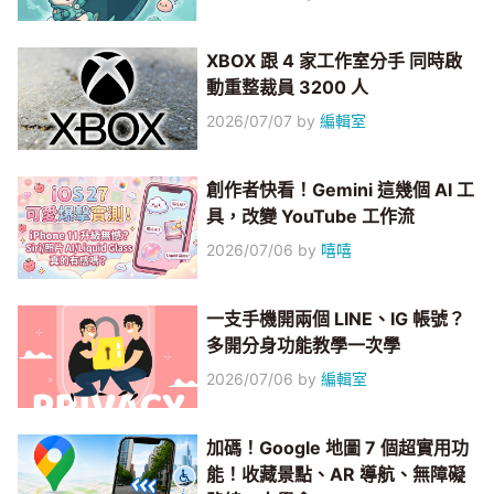
XBOX 跟 4 家工作室分手 同時啟
動重整裁員 3200 人
2026/07/07
by
編輯室
創作者快看！Gemini 這幾個 AI 工
具，改變 YouTube 工作流
2026/07/06
by
嘻嘻
一支手機開兩個 LINE、IG 帳號？
多開分身功能教學一次學
2026/07/06
by
編輯室
加碼！Google 地圖 7 個超實用功
能！收藏景點、AR 導航、無障礙