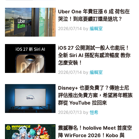
Uber One 年費狂漲 6 成 荷包在
哭泣！到底要續訂還是退坑？
2026/07/14
by
編輯室
iOS 27 公開測試一般人也能玩！
全新 Siri AI 搭配有感流暢度 教你
怎麼安裝！
2026/07/14
by
編輯室
Disney+ 也要免費了？傳迪士尼
評估推出免費方案，希望將年輕族
群從 YouTube 拉回來
2026/07/13
by
愷希
震撼聯名！hololive Meet 首度空
降 WirForce 2026！Kobo 與