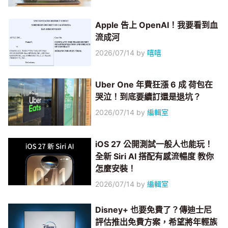
Apple 告上 OpenAI！我要看到血
流成河
2026/07/14
by
嘻嘻
Uber One 年費狂漲 6 成 荷包在
哭泣！到底要續訂還是退坑？
2026/07/14
by
編輯室
iOS 27 公開測試一般人也能玩！
全新 Siri AI 搭配有感流暢度 教你
怎麼安裝！
2026/07/14
by
編輯室
Disney+ 也要免費了？傳迪士尼
評估推出免費方案，希望將年輕族