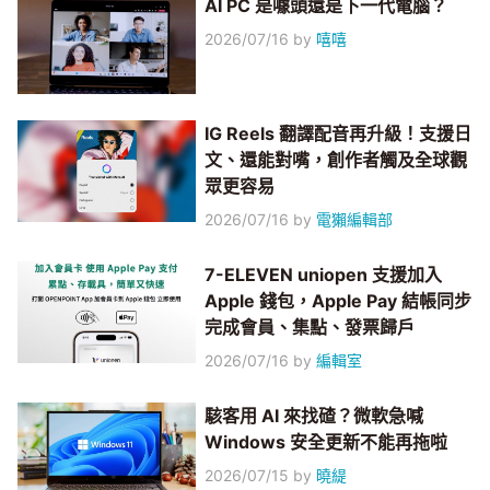
AI PC 是噱頭還是下一代電腦？
2026/07/16
by
嘻嘻
IG Reels 翻譯配音再升級！支援日
文、還能對嘴，創作者觸及全球觀
眾更容易
2026/07/16
by
電獺編輯部
7-ELEVEN uniopen 支援加入
Apple 錢包，Apple Pay 結帳同步
完成會員、集點、發票歸戶
2026/07/16
by
編輯室
駭客用 AI 來找碴？微軟急喊
Windows 安全更新不能再拖啦
2026/07/15
by
曉緹