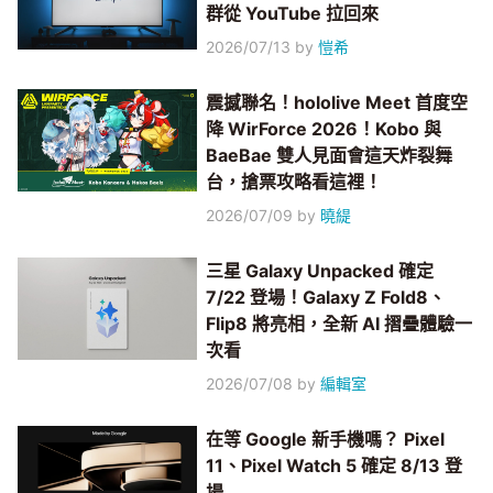
群從 YouTube 拉回來
2026/07/13
by
愷希
震撼聯名！hololive Meet 首度空
降 WirForce 2026！Kobo 與
BaeBae 雙人見面會這天炸裂舞
台，搶票攻略看這裡！
2026/07/09
by
曉緹
三星 Galaxy Unpacked 確定
7/22 登場！Galaxy Z Fold8、
Flip8 將亮相，全新 AI 摺疊體驗一
次看
2026/07/08
by
編輯室
在等 Google 新手機嗎？ Pixel
11、Pixel Watch 5 確定 8/13 登
場