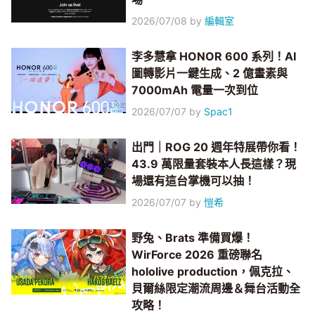
2026/07/08
by
編輯室
李多慧拿 HONOR 600 系列！AI
圖轉影片一鍵生成、2 億畫素與
7000mAh 電量一次到位
2026/07/07
by
Spac1
出門｜ROG 20 週年特展帶你看！
43.9 萬限量套裝本人長這樣？現
場還有這台掌機可以抽！
2026/07/07
by
愷希
野兔、Brats 準備買爆！
WirForce 2026 重磅聯名
hololive production，佩克拉、
貝爾絲限定潮流周邊＆舞台活動全
攻略！