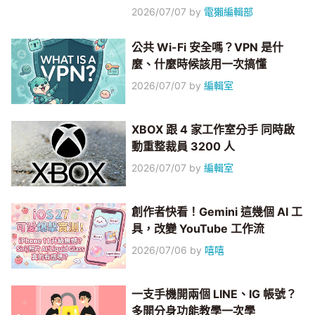
2026/07/07
by
電獺編輯部
公共 Wi-Fi 安全嗎？VPN 是什
麼、什麼時候該用一次搞懂
2026/07/07
by
編輯室
XBOX 跟 4 家工作室分手 同時啟
動重整裁員 3200 人
2026/07/07
by
編輯室
創作者快看！Gemini 這幾個 AI 工
具，改變 YouTube 工作流
2026/07/06
by
嘻嘻
一支手機開兩個 LINE、IG 帳號？
多開分身功能教學一次學