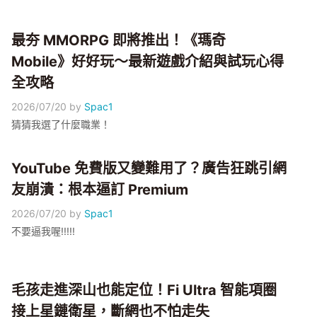
最夯 MMORPG 即將推出！《瑪奇
Mobile》好好玩～最新遊戲介紹與試玩心得
全攻略
2026/07/20
by
Spac1
猜猜我選了什麼職業！
YouTube 免費版又變難用了？廣告狂跳引網
友崩潰：根本逼訂 Premium
2026/07/20
by
Spac1
不要逼我喔!!!!!
毛孩走進深山也能定位！Fi Ultra 智能項圈
接上星鏈衛星，斷網也不怕走失