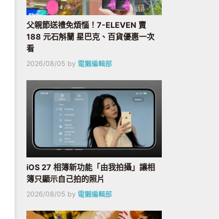
父親節送禮免煩惱！7-ELEVEN 賣
188 元石斛蘭 星巴克、百貨優惠一次
看
2026/08/05
by
電獺編輯部
iOS 27 相簿新功能「由我拍攝」讓相
簿只顯示自己拍的照片
2026/08/05
by
電獺編輯部