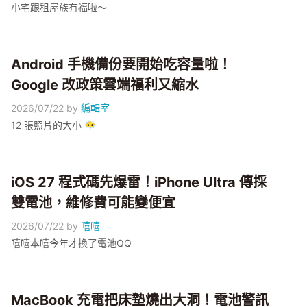
小宅跟租屋族有福啦～
Android 手機備份要開始吃容量啦！
Google 改政策雲端福利又縮水
2026/07/22
by
編輯室
12 張照片的大小 😶‍🌫️
iOS 27 程式碼先爆雷！iPhone Ultra 傳採
雙電池，維修費可能變便宜
2026/07/22
by
嘻嘻
嘻嘻本嘻今年才換了電池QQ
MacBook 充電把床墊燒出大洞！電池警訊