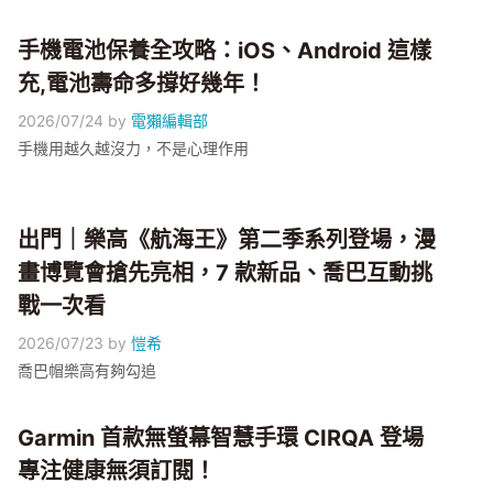
手機電池保養全攻略：iOS、Android 這樣
充,電池壽命多撐好幾年！
2026/07/24
by
電獺編輯部
手機用越久越沒力，不是心理作用
出門｜樂高《航海王》第二季系列登場，漫
畫博覽會搶先亮相，7 款新品、喬巴互動挑
戰一次看
2026/07/23
by
愷希
喬巴帽樂高有夠勾追
Garmin 首款無螢幕智慧手環 CIRQA 登場
專注健康無須訂閱！