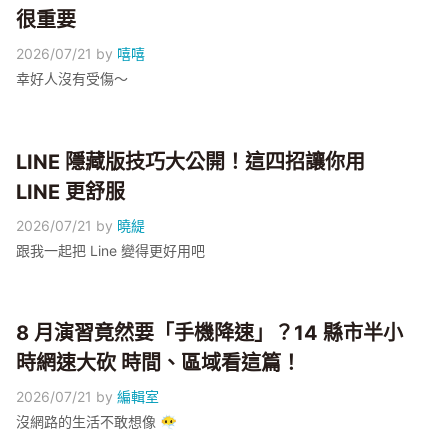
很重要
2026/07/21
by
嘻嘻
幸好人沒有受傷～
LINE 隱藏版技巧大公開！這四招讓你用
LINE 更舒服
2026/07/21
by
曉緹
跟我一起把 Line 變得更好用吧
8 月演習竟然要「手機降速」？14 縣市半小
時網速大砍 時間、區域看這篇！
2026/07/21
by
編輯室
沒網路的生活不敢想像 😶‍🌫️