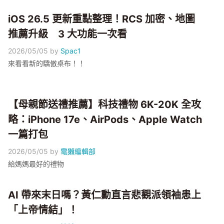
iOS 26.5 更新重點整理！RCS 加密、地圖
推薦升級 3 大功能一次看
2026/05/05
by
Spac1
來看看新的驕傲桌布！！
【母親節送禮推薦】科技禮物 6K-20K 全攻
略：iPhone 17e、AirPods、Apple Watch
一篇打包
2026/05/05
by
電獺編輯部
給媽媽最好的禮物
AI 帶來末日嗎？黃仁勳直言悲觀派領袖患上
「上帝情結」！