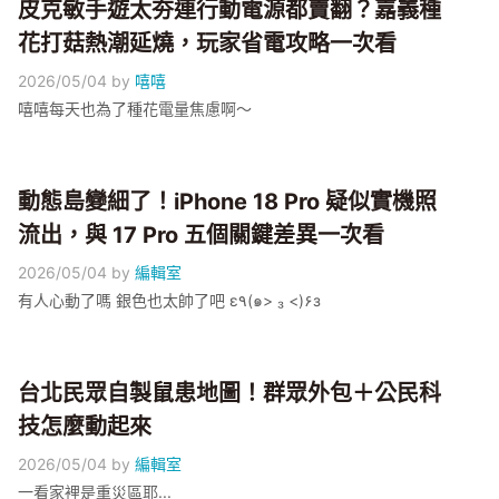
皮克敏手遊太夯連行動電源都賣翻？嘉義種
花打菇熱潮延燒，玩家省電攻略一次看
2026/05/04
by
嘻嘻
嘻嘻每天也為了種花電量焦慮啊～
動態島變細了！iPhone 18 Pro 疑似實機照
流出，與 17 Pro 五個關鍵差異一次看
2026/05/04
by
編輯室
有人心動了嗎 銀色也太帥了吧 ε٩(๑> ₃ <)۶з
台北民眾自製鼠患地圖！群眾外包＋公民科
技怎麼動起來
2026/05/04
by
編輯室
一看家裡是重災區耶...