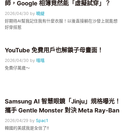
師，Google 相簿竟然能「虛擬試穿」？
2026/04/30
by
曉緹
好期待AI幫我記住我有什麼衣服！以後直接躺在沙發上就能想
好穿搭惹
YouTube 免費用戶也解鎖子母畫面！
2026/04/30
by
嘻嘻
免費仔萬歲～
Samsung AI 智慧眼鏡「Jinju」規格曝光！
攜手 Gentle Monster 對決 Meta Ray-Ban
2026/04/29
by
Spac1
韓國的美感我是全信了!!