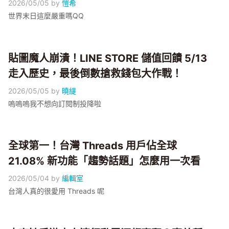
2026/05/05
by
愷希
世界末日這麼嚴重嗎QQ
貼圖魔人崩潰！LINE STORE 儲值回饋 5/13
走入歷史，最後倒數搶救錢包大作戰！
2026/05/05
by
曉緹
嗚嗚嗚我不想向訂閱制投降啦
全球第一！台灣 Threads 用戶佔全球
21.08% 新功能「趨勢話題」怎麼用一次看
2026/05/04
by
編輯室
台灣人真的很愛用 Threads 呢