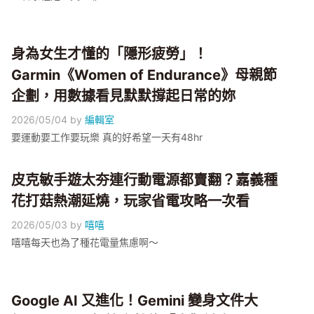
身為女生才懂的「隱形疲勞」！
Garmin《Women of Endurance》母親節
企劃，用數據看見默默撐起日常的妳
2026/05/04
by
編輯室
要運動要工作要玩樂 真的好希望一天有48hr
皮克敏手遊太夯連行動電源都賣翻？嘉義種
花打菇熱潮延燒，玩家省電攻略一次看
2026/05/03
by
嘻嘻
嘻嘻每天也為了種花電量焦慮啊～
Google AI 又進化！Gemini 變身文件大