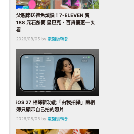
父親節送禮免煩惱！7-ELEVEN 賣
188 元石斛蘭 星巴克、百貨優惠一次
看
2026/08/05
by
電獺編輯部
iOS 27 相簿新功能「由我拍攝」讓相
簿只顯示自己拍的照片
2026/08/05
by
電獺編輯部