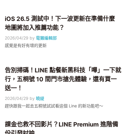
iOS 26.5 測試中！下一波更新在準備什麼
地圖將加入推薦功能？
2026/04/29
by
電獺編輯部
感覺是有好有壞的更新
告別掃碼！LINE 點餐新黑科技「嗶」一下就
行，五桐號 10 間門市搶先體驗，還有買一
送一！
2026/04/29
by
曉緹
趕快跟我一起去五桐號試試看這個 Line 的新功能吧～
課金也救不回影片？LINE Premium 進階備
份引發討論