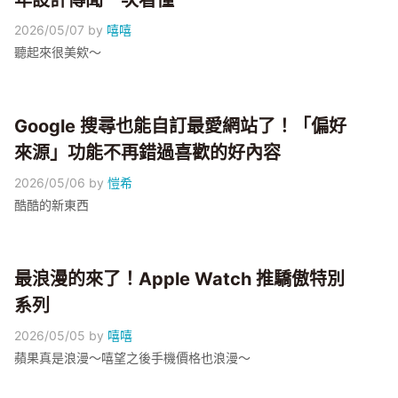
年設計傳聞一次看懂
2026/05/07
by
嘻嘻
聽起來很美欸～
Google 搜尋也能自訂最愛網站了！「偏好
來源」功能不再錯過喜歡的好內容
2026/05/06
by
愷希
酷酷的新東西
最浪漫的來了！Apple Watch 推驕傲特別
系列
2026/05/05
by
嘻嘻
蘋果真是浪漫～嘻望之後手機價格也浪漫～