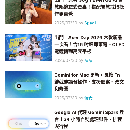
出門｜只有 36g！Even G2 AI 智
慧眼鏡正式登臺！搭配智慧戒指操
作更直覺
2026/07/30
by
Spac1
出門｜Acer Day 2026 六款新品
一次看！含16 吋輕薄筆電、OLED
電競機到萬元平板
2026/07/30
by
嘻嘻
Gemini for Mac 更新，長按 Fn
鍵就能語音操作，支援聽寫、改文
和修圖
2026/07/30
by
愷希
Google AI 代理 Gemini Spark 登
台！24 小時自動處理郵件、排程
與行程