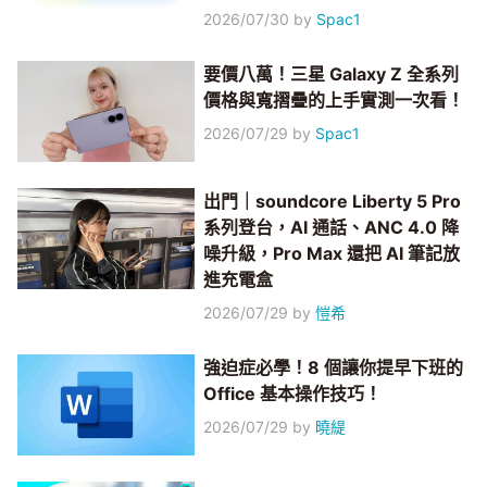
2026/07/30
by
Spac1
要價八萬！三星 Galaxy Z 全系列
價格與寬摺疊的上手實測一次看！
2026/07/29
by
Spac1
出門｜soundcore Liberty 5 Pro
系列登台，AI 通話、ANC 4.0 降
噪升級，Pro Max 還把 AI 筆記放
進充電盒
2026/07/29
by
愷希
強迫症必學！8 個讓你提早下班的
Office 基本操作技巧！
2026/07/29
by
曉緹