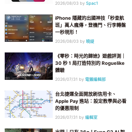
2026/08/03
by
Spac1
iPhone 隱藏的出國神技「秒查航
班」萬人瘋傳，登機門、行李轉盤
一秒現形！
2026/08/03
by
曉緹
《零秒：時光的歸途》遊戲評測｜
30 秒 1 局打造特別的 Roguelike
體驗
2026/07/31
by
電獺編輯部
台北捷運全面開放刷信用卡、
Apple Pay 進站：設定教學與必看
的優惠限制
2026/07/31
by
編輯室