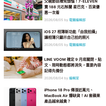
父親節送禮免煩惱！7-ELEVEN
賣 188 元石斛蘭 星巴克、百貨優
惠一次看
2026/08/05
by
電獺編輯部
iOS 27 相簿新功能「由我拍攝」
讓相簿只顯示自己拍的照片
2026/08/05
by
電獺編輯部
LINE VOOM 確定 9 月底關閉，貼
文、限時動態都將消失，重要內容
記得先備份
2026/08/04
by
編輯室
iPhone 18 Pro 傳漲近萬元、
MacBook Air 爆缺貨！AI 害蘋果
產品越來越貴？