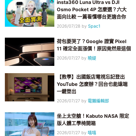
insta360 Luna Ultra vs DJI
Osmo Pocket 4P 怎麼選？六大
面向比較 一篇看懂哪台更適合你
2026/07/28
by
Spac1
荷包要哭了？Google 證實 Pixel
11 確定全面漲價！原因竟然是這個
2026/07/27
by
曉緹
【教學】出國飯店電視忘記登出
YouTube 怎麼辦？回台也能遠端
一鍵登出
2026/07/27
by
電獺編輯部
坐上太空艙！Kabuto NASA 限定
版人體工學椅開箱
2026/07/27
by
嘻嘻