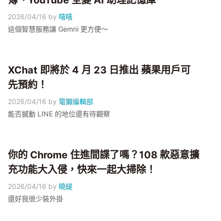
簿、YouTube 全變 AI 助理記憶庫
2026/04/16
by
嘻嘻
這個智慧服務讓 Gemni 更方便～
XChat 即將於 4 月 23 日推出 蘋果用戶可
先預約！
2026/04/16
by
電獺編輯部
能否撼動 LINE 的地位還有待觀察
你的 Chrome 住進間諜了嗎？108 款惡意擴
充功能大入侵，快來一起大掃除！
2026/04/16
by
曉緹
還好我很少裝外掛