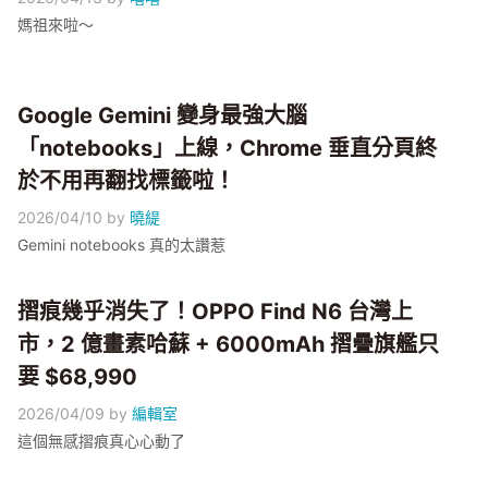
媽祖來啦～
Google Gemini 變身最強大腦
「notebooks」上線，Chrome 垂直分頁終
於不用再翻找標籤啦！
2026/04/10
by
曉緹
Gemini notebooks 真的太讚惹
摺痕幾乎消失了！OPPO Find N6 台灣上
市，2 億畫素哈蘇 + 6000mAh 摺疊旗艦只
要 $68,990
2026/04/09
by
編輯室
這個無感摺痕真心心動了