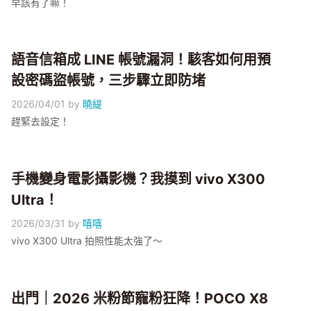
早該有了嘛！
語音信箱成 LINE 帳號漏洞！駭客如何用預
設密碼盜帳號，三步驟立即防堵
2026/04/01
by
曉緹
趕緊去設定！
手機變身電影攝影機？我摸到 vivo X300
Ultra！
2026/03/31
by
嘻嘻
vivo X300 Ultra 拍照性能太強了～
出門｜2026 米粉節寵粉狂降！POCO X8