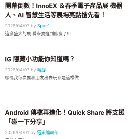
開幕倒數！InnoEX ＆春季電子產品展 機器
人、AI 智慧生活等展場亮點搶先看！
2026/04/07
by
Spac1
這麼盛大的展 看來要逛到腳痠了!!!
IG 隱藏小功能你知道嗎？
2026/04/07
by
曉緹
嘿嘿我每次要和朋友出去玩都是這樣做！
Android 傳檔再進化！Quick Share 將支援
「碰一下分享」
2026/04/01
by
電獺編輯部