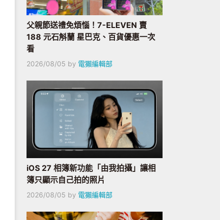
父親節送禮免煩惱！7-ELEVEN 賣
188 元石斛蘭 星巴克、百貨優惠一次
看
2026/08/05
by
電獺編輯部
iOS 27 相簿新功能「由我拍攝」讓相
簿只顯示自己拍的照片
2026/08/05
by
電獺編輯部