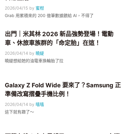
2026/04/15
by
蜜柑
Grab 用累積來的 200 億筆數據餵給 AI，不得了
出門｜米其林 2026 新品強勢登場！電動
車、休旅車族群的「命定胎」在這！
2026/04/14
by
曉緹
曉緹想給她的油電車換輪胎了拉
Galaxy Z Fold Wide 要來了？Samsung 正
準備改寫摺疊手機比例！
2026/04/14
by
嘻嘻
這下就有趣了～