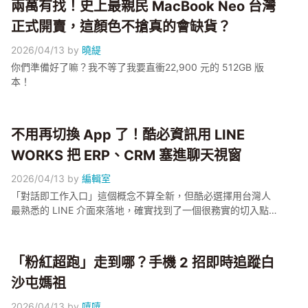
兩萬有找！史上最親民 MacBook Neo 台灣
正式開賣，這顏色不搶真的會缺貨？
2026/04/13
by
曉緹
你們準備好了嘛？我不等了我要直衝22,900 元的 512GB 版
本！
不用再切換 App 了！酷必資訊用 LINE
WORKS 把 ERP、CRM 塞進聊天視窗
2026/04/13
by
編輯室
「對話即工作入口」這個概念不算全新，但酷必選擇用台灣人
最熟悉的 LINE 介面來落地，確實找到了一個很務實的切入點。
對於那些員工已經很習慣用 LINE 溝通、但內部系統散落各處的
中小企業來說，這套方案推薦可以關注一下。
「粉紅超跑」走到哪？手機 2 招即時追蹤白
沙屯媽祖
2026/04/13
by
嘻嘻