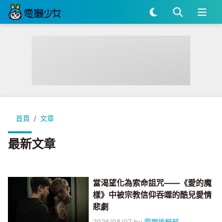
首頁
文章
最新文章
當渴望化為索命詛咒——《愛的魔
樣》中被宗教信仰吞噬的酷兒愛情
悲劇
2026/08/07
by
電獺編輯部