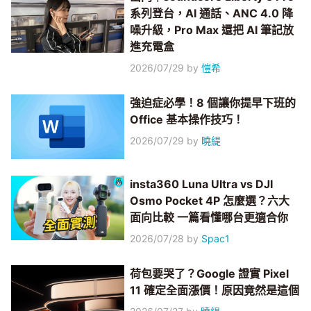
系列登台，AI 通話、ANC 4.0 降
噪升級，Pro Max 還把 AI 筆記放
進充電盒
2026/07/29
by
愷希
強迫症必學！8 個讓你提早下班的
Office 基本操作技巧！
2026/07/29
by
曉緹
insta360 Luna Ultra vs DJI
Osmo Pocket 4P 怎麼選？六大
面向比較 一篇看懂哪台更適合你
2026/07/28
by
Spac1
荷包要哭了？Google 證實 Pixel
11 確定全面漲價！原因竟然是這個