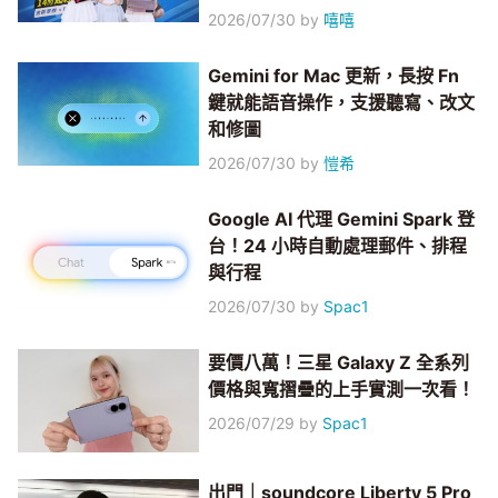
2026/07/30
by
嘻嘻
Gemini for Mac 更新，長按 Fn
鍵就能語音操作，支援聽寫、改文
和修圖
2026/07/30
by
愷希
Google AI 代理 Gemini Spark 登
台！24 小時自動處理郵件、排程
與行程
2026/07/30
by
Spac1
要價八萬！三星 Galaxy Z 全系列
價格與寬摺疊的上手實測一次看！
2026/07/29
by
Spac1
出門｜soundcore Liberty 5 Pro