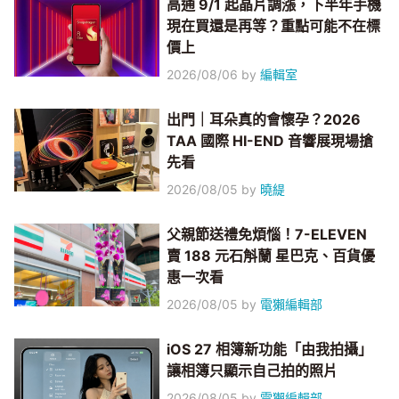
高通 9/1 起晶片調漲，下半年手機
現在買還是再等？重點可能不在標
價上
2026/08/06
by
編輯室
出門｜耳朵真的會懷孕？2026
TAA 國際 HI-END 音響展現場搶
先看
2026/08/05
by
曉緹
父親節送禮免煩惱！7-ELEVEN
賣 188 元石斛蘭 星巴克、百貨優
惠一次看
2026/08/05
by
電獺編輯部
iOS 27 相簿新功能「由我拍攝」
讓相簿只顯示自己拍的照片
2026/08/05
by
電獺編輯部