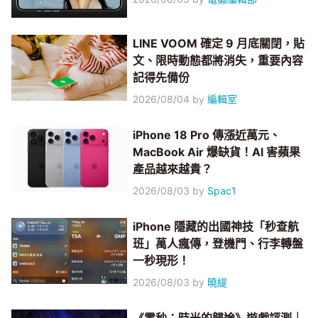
LINE VOOM 確定 9 月底關閉，貼
文、限時動態都將消失，重要內容
記得先備份
2026/08/04
by
編輯室
iPhone 18 Pro 傳漲近萬元、
MacBook Air 爆缺貨！AI 害蘋果
產品越來越貴？
2026/08/03
by
Spac1
iPhone 隱藏的出國神技「秒查航
班」萬人瘋傳，登機門、行李轉盤
一秒現形！
2026/08/03
by
曉緹