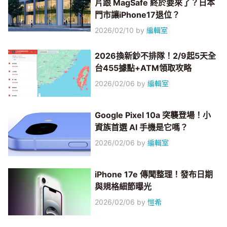
片跟 MagSafe 終於要來了？日本
門市讓iPhone17退位？
2026/02/10
by
編輯室
2026換新鈔不排隊！2/9起5天全
台455據點+ATM領取攻略
2026/02/06
by
編輯室
Google Pixel 10a 突襲登場！小
資族首選 AI 手機是它嗎？
2026/02/06
by
編輯室
iPhone 17e 傳聞整理！發布日期
與規格細節曝光
2026/02/06
by
愷希