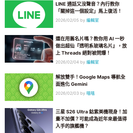
LINE 通話又沒聲音？內行教你
「關掉這一個設定」馬上復活！
2026/02/05
by
編輯室
還在用舊名片嗎？教你用 AI 一秒
做出超仙『透明系玻璃名片』，放
上 Threads 絕對被問爆！
2026/02/04
by
編輯室
解放雙手！Google Maps 導航全
面進化 Gemini
2026/02/03
by
嘻嘻
三星 S26 Ultra 鈷紫美機現身！加
量不加價？可能成為近年來最值得
入手的旗艦機？