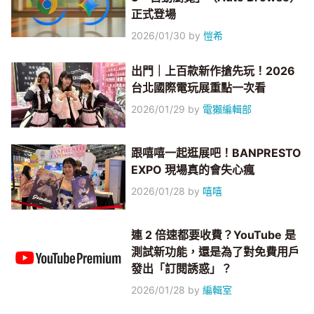
正式登場
2026/01/30
by
愷希
出門｜上百款新作搶先玩！2026
台北國際電玩展重點一次看
2026/01/29
by
電獺編輯部
跟嘻嘻一起逛展吧！BANPRESTO
EXPO 現場真的會失心瘋
2026/01/28
by
嘻嘻
連 2 倍速都要收費？YouTube 是
測試新功能，還是為了對免費用戶
發出「訂閱誘惑」？
2026/01/28
by
編輯室