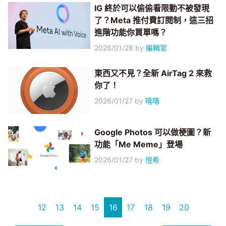
IG 終於可以偷偷看限動不被發現
了？Meta 推付費訂閱制，這三招
進階功能你買單嗎？
2026/01/28
by
編輯室
東西又不見？全新 AirTag 2 來救
你了！
2026/01/27
by
嘻嘻
Google Photos 可以做梗圖？新
功能「Me Meme」登場
2026/01/27
by
愷希
12
13
14
15
16
17
18
19
20