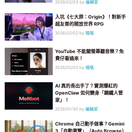
2026/02/03
by
編輯室
入坑《七大罪：Origin》！對新手
超友善的開放世界 RPG
2026/02/02
by
嘻嘻
YouTube 不能關螢幕聽音樂？免
費仔看過來！
2026/02/02
by
嘻嘻
AI 真的長出手了？實測爆紅的
OpenClaw 如何變身「鋼鐵人管
家」！
2026/01/30
by
編輯室
Chrome 自己動手做事？Gemini
3「自動瀏覽」（Auto Browse）