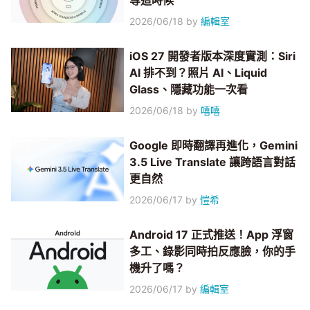
等這時候
2026/06/18
by
編輯室
iOS 27 開發者版本深度實測：Siri
AI 排不到？照片 AI、Liquid
Glass、隱藏功能一次看
2026/06/18
by
嘻嘻
Google 即時翻譯再進化，Gemini
3.5 Live Translate 讓跨語言對話
更自然
2026/06/17
by
愷希
Android 17 正式推送！App 浮窗
多工、錄影同時拍反應臉，你的手
機升了嗎？
2026/06/17
by
編輯室