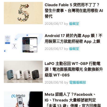
Claude Fable 5 突然用不了了？
發生什麼事、台灣現在能用哪些 AI
替代
2026/06/17
by
編輯室
Android 17 終於內建 App 鎖！不
用裝第三方就能把祕密 App 上鎖
2026/06/17
by
編輯室
LaPO 主動召回 WT-08P 行動電
源！電池膨脹風險曝光 全數換新升
級版 WT-08S
2026/06/16
by
電獺編輯部
Meta 認錯人了？Facebook、
IG、Threads 大量帳號被判定
「未滿 13 歲」停權，官方回應與