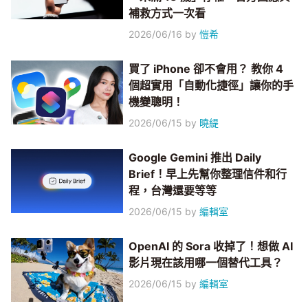
補救方式一次看
2026/06/16
by
愷希
買了 iPhone 卻不會用？ 教你 4
個超實用「自動化捷徑」讓你的手
機變聰明！
2026/06/15
by
曉緹
Google Gemini 推出 Daily
Brief！早上先幫你整理信件和行
程，台灣還要等等
2026/06/15
by
編輯室
OpenAI 的 Sora 收掉了！想做 AI
影片現在該用哪一個替代工具？
2026/06/15
by
編輯室