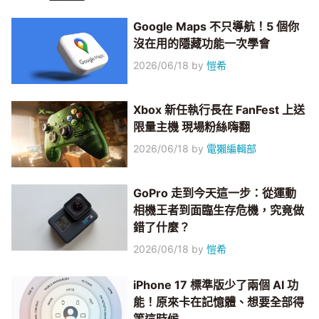
Google Maps 不只導航！5 個你
沒在用的隱藏功能一次學會
2026/06/18
by
愷希
Xbox 新任執行長在 FanFest 上送
限量主機 現場粉絲嗨翻
2026/06/18
by
電獺編輯部
GoPro 走到今天這一步：從運動
相機王者到面臨生存危機，究竟做
錯了什麼？
2026/06/18
by
愷希
iPhone 17 標準版少了兩個 AI 功
能！原來卡在記憶體、想要全部得