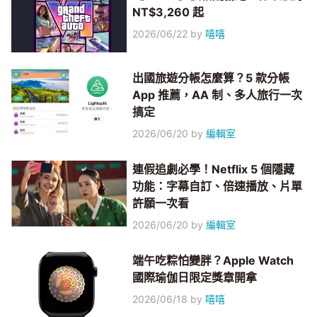
NT$3,260 起
2026/06/22
by
嘻嘻
出國旅遊分帳怎麼算？5 款分帳
App 推薦，AA 制、多人旅行一次
搞定
2026/06/20
by
編輯室
連假追劇必學！Netflix 5 個隱藏
功能：字幕自訂、倍速播放、片單
許願一次看
2026/06/20
by
編輯室
端午吃粽怕變胖？Apple Watch
國際瑜伽日限定獎章開拿
2026/06/18
by
嘻嘻