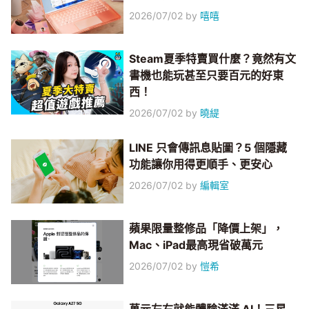
2026/07/02
by
嘻嘻
Steam夏季特賣買什麼？竟然有文
書機也能玩甚至只要百元的好東
西！
2026/07/02
by
曉緹
LINE 只會傳訊息貼圖？5 個隱藏
功能讓你用得更順手、更安心
2026/07/02
by
編輯室
蘋果限量整修品「降價上架」，
Mac、iPad最高現省破萬元
2026/07/02
by
愷希