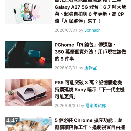
萬元左右就能體驗滿滿 AI！三星
Galaxy A27 5G 登台：6.7 吋大螢
幕、超強自拍與 6 年更新，高 CP
值「A 咖夥伴」來了！
2026/07/01
by
Johnson
PChome「Pi 錢包」傳遭駭、
350 萬筆個資外洩！用戶現在該做
的 5 件事
2026/07/01
by
編輯室
PS6 可能突破 3 萬？記憶體危機
持續延燒 Sony 暗示「下一代主機
可能更貴」
2026/06/30
by
電獺編輯部
5 個必裝 Chrome 擴充功能：虛
擬貓貓陪你工作、追劇視窗自由擺