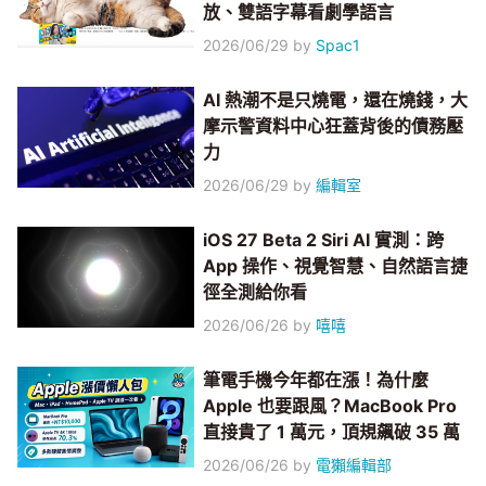
放、雙語字幕看劇學語言
2026/06/29
by
Spac1
AI 熱潮不是只燒電，還在燒錢，大
摩示警資料中心狂蓋背後的債務壓
力
2026/06/29
by
編輯室
iOS 27 Beta 2 Siri AI 實測：跨
App 操作、視覺智慧、自然語言捷
徑全測給你看
2026/06/26
by
嘻嘻
筆電手機今年都在漲！為什麼
Apple 也要跟風？MacBook Pro
直接貴了 1 萬元，頂規飆破 35 萬
2026/06/26
by
電獺編輯部