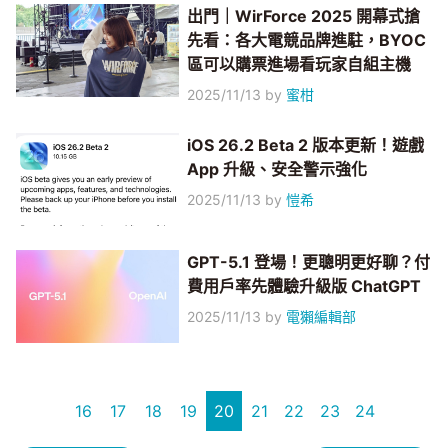
出門｜WirForce 2025 開幕式搶
先看：各大電競品牌進駐，BYOC
區可以購票進場看玩家自組主機
2025/11/13
by
蜜柑
iOS 26.2 Beta 2 版本更新！遊戲
App 升級、安全警示強化
2025/11/13
by
愷希
GPT-5.1 登場！更聰明更好聊？付
費用戶率先體驗升級版 ChatGPT
2025/11/13
by
電獺編輯部
16
17
18
19
20
21
22
23
24