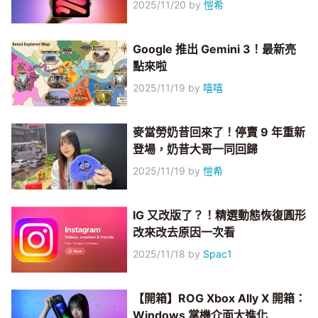
2025/11/20
by
愷希
Google 推出 Gemini 3！最新亮
點來啦
2025/11/19
by
嘻嘻
麥當勞奶昔回來了！停賣 9 年重新
登場，奶昔大哥一同回歸
2025/11/19
by
愷希
IG 又改版了？！精選動態恢復圓形
改來改去原因一次看
2025/11/18
by
Spac1
【開箱】ROG Xbox Ally X 開箱：
Windows 掌機介面大進化