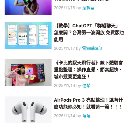
2025/11/18
by
編輯室
【教學】ChatGPT「群組聊天」
怎麼開？台灣第一波開放 免費版也
能用
2025/11/17
by
電獺編輯部
《卡比的馭天飛行者》線下體驗會
重點整理：操作直覺、節奏超快、
城市競賽更瘋狂！
2025/11/14
by
愷希
AirPods Pro 3 亮點整理！還有什
麼功能你必知！就看這一篇！！！
2025/11/14
by
嘻嘻