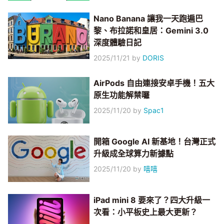
Nano Banana 讓我一天跑遍巴
黎、布拉諾和皇居：Gemini 3.0
深度體驗日記
2025/11/21
by
DORIS
AirPods 自由連接安卓手機！五大
原生功能解禁囉
2025/11/20
by
Spac1
開箱 Google AI 新基地！台灣正式
升級成全球算力新據點
2025/11/20
by
嘻嘻
iPad mini 8 要來了？四大升級一
次看：小平板史上最大更新？