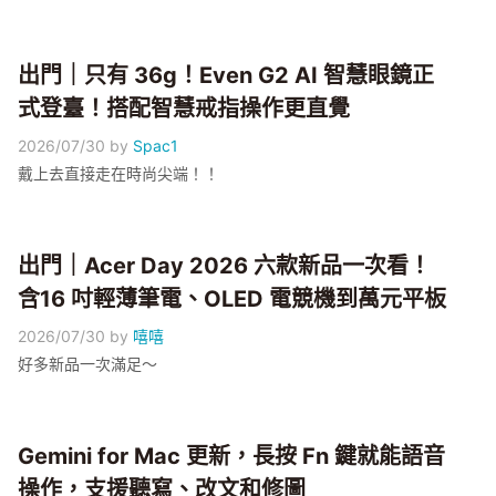
出門｜只有 36g！Even G2 AI 智慧眼鏡正
式登臺！搭配智慧戒指操作更直覺
2026/07/30
by
Spac1
戴上去直接走在時尚尖端！！
出門｜Acer Day 2026 六款新品一次看！
含16 吋輕薄筆電、OLED 電競機到萬元平板
2026/07/30
by
嘻嘻
好多新品一次滿足～
Gemini for Mac 更新，長按 Fn 鍵就能語音
操作，支援聽寫、改文和修圖