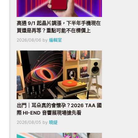
高通 9/1 起晶片調漲，下半年手機現在
買還是再等？重點可能不在標價上
2026/08/06
by
編輯室
出門｜耳朵真的會懷孕？2026 TAA 國
際 HI-END 音響展現場搶先看
2026/08/05
by
曉緹