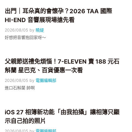
出門｜耳朵真的會懷孕？2026 TAA 國際
HI-END 音響展現場搶先看
2026/08/05
by
曉緹
好想把音響抱回家呀～
父親節送禮免煩惱！7-ELEVEN 賣 188 元石
斛蘭 星巴克、百貨優惠一次看
2026/08/05
by
電獺編輯部
進口石斛蘭 帥啊
iOS 27 相簿新功能「由我拍攝」讓相簿只顯
示自己拍的照片
2026/08/05
by
電獺編輯部