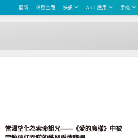
最新
精選主題
快訊
App 應用
手機
當渴望化為索命詛咒——《愛的魔樣》中被