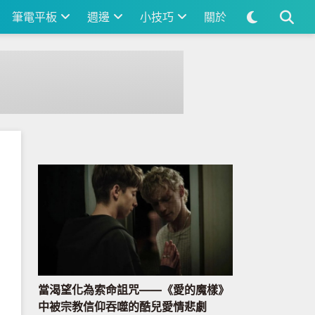
筆電平板
週邊
小技巧
關於
當渴望化為索命詛咒——《愛的魔樣》
中被宗教信仰吞噬的酷兒愛情悲劇