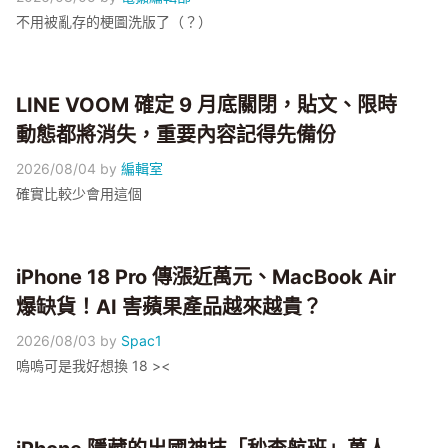
不用被亂存的梗圖洗版了（？）
LINE VOOM 確定 9 月底關閉，貼文、限時
動態都將消失，重要內容記得先備份
2026/08/04
by
編輯室
確實比較少會用這個
iPhone 18 Pro 傳漲近萬元、MacBook Air
爆缺貨！AI 害蘋果產品越來越貴？
2026/08/03
by
Spac1
嗚嗚可是我好想換 18 ><