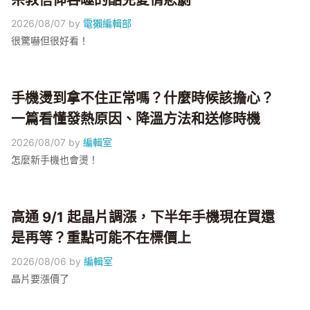
宗教信仰吞噬的酷兒愛情悲劇
2026/08/07
by
電獺編輯部
很驚嚇但很好看！
手機燙到拿不住正常嗎？什麼時候該擔心？
一篇看懂發熱原因、降溫方法和送修時機
2026/08/07
by
編輯室
怎麼新手機也會燙！
高通 9/1 起晶片調漲，下半年手機現在買還
是再等？重點可能不在標價上
2026/08/06
by
編輯室
晶片要漲價了