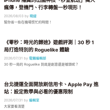
iPhone 隱藏的出國神技「秒查航班」萬人
瘋傳，登機門、行李轉盤一秒現形！
2026/08/03
by
曉緹
幫你省一些在機場慌忙的時間！
《零秒：時光的歸途》遊戲評測｜30 秒 1
局打造特別的 Roguelike 體驗
2026/07/31
by
電獺編輯部
30 秒一局的 Roguelike 到底是創意還是噱頭呢？
台北捷運全面開放刷信用卡、Apple Pay 進
站：設定教學與必看的優惠限制
2026/07/31
by
編輯室
大家要看清楚