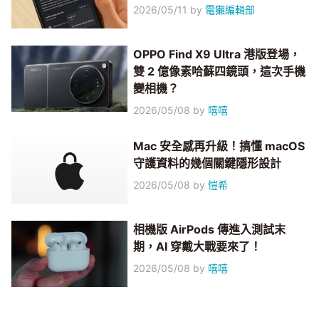
2026/05/11
by
電獺編輯部
OPPO Find X9 Ultra 港版登場，
雙 2 億像素哈蘇四鏡頭，這次手機
變相機？
2026/05/08
by
嘻嘻
Mac 安全感再升級！搞懂 macOS
守護資料的幾個關鍵隱形設計
2026/05/08
by
愷希
相機版 AirPods 傳進入測試末
期，AI 穿戴大戰要來了！
2026/05/08
by
嘻嘻