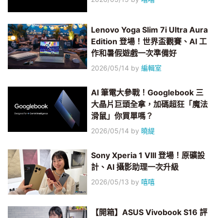
Lenovo Yoga Slim 7i Ultra Aura
Edition 登場！世界盃觀賽、AI 工
作和暑假遊戲一次準備好
2026/05/14
by
編輯室
AI 筆電大參戰！Googlebook 三
大晶片巨頭全拿，加碼超狂「魔法
滑鼠」你買單嗎？
2026/05/14
by
曉緹
Sony Xperia 1 VIII 登場！原礦設
計、AI 攝影助理一次升級
2026/05/13
by
嘻嘻
【開箱】ASUS Vivobook S16 評