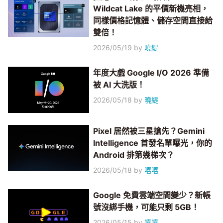
Wildcat Lake 的平價新機亮相，
同樣價格記憶體、儲存空間直接給
雙倍！
2026/05/19
by
曉緹
年度大戲 Google I/O 2026 準備
被 AI 大洗版！
2026/05/18
by
曉緹
Pixel 居然被三星搶先？Gemini
Intelligence 首發名單曝光，你的
Android 排第幾梯次？
2026/05/18
by
嘻嘻
Google 免費雲端空間變少？新帳
號沒綁手機，可能只剩 5GB！
2026/05/15
by
嘻嘻