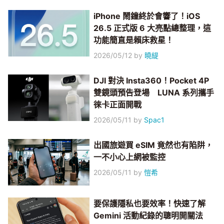
iPhone 鬧鐘終於會響了！iOS
26.5 正式版 6 大亮點總整理，這
功能簡直是賴床救星！
2026/05/12
by
曉緹
DJI 對決 Insta360！Pocket 4P
雙鏡頭預告登場 LUNA 系列攜手
徠卡正面開戰
2026/05/11
by
Spac1
出國旅遊買 eSIM 竟然也有陷阱，
一不小心上網被監控
2026/05/11
by
愷希
要保護隱私也要效率！快速了解
Gemini 活動紀錄的聰明開關法