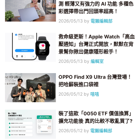
測 輕薄又有強力的 AI 功能 多種色
彩選擇帶出門回頭率超高！
2026/05/13
by
電獺編輯部
救命級更新！Apple Watch「高血
壓通知」台灣正式開放，默默在背
景幫你揪出健康隱形殺手！
2026/05/13
by
編輯室
OPPO Find X9 Ultra 台灣登場！
把哈蘇裝進口袋裡
2026/05/12
by
嘻嘻
裝了這款「0050 ETF 價值換算」
擴充功能後 真的比較不敢亂買了?
2026/05/12
by
電獺編輯部