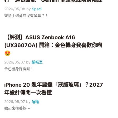
打一週長續航 Gemini 健康教練隨身陪練
2026/05/08
by
Spac1
​智慧手環竟然沒有螢幕？！
【評測】ASUS Zenbook A16
(UX3607OA) 開箱：金色機身我喜歡你啊
😍
2026/05/07
by
編輯室
金色機身好看餒！
iPhone 20 週年要變「液態玻璃」？2027
年設計傳聞一次看懂
2026/05/07
by
嘻嘻
聽起來很美欸～