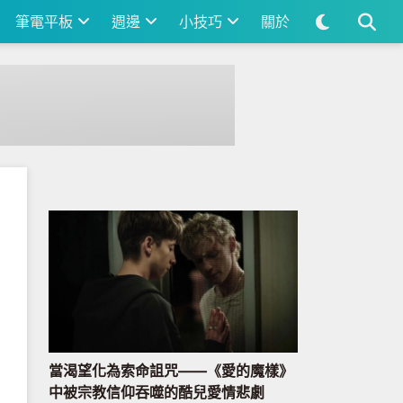
筆電平板
週邊
小技巧
關於
當渴望化為索命詛咒——《愛的魔樣》
中被宗教信仰吞噬的酷兒愛情悲劇