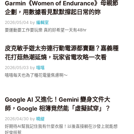
Garmin《Women of Endurance》母親節
企劃，用數據看見默默撐起日常的妳
2026/05/04
by
編輯室
要運動要工作要玩樂 真的好希望一天有48hr
皮克敏手遊太夯連行動電源都賣翻？嘉義種
花打菇熱潮延燒，玩家省電攻略一次看
2026/05/03
by
嘻嘻
嘻嘻每天也為了種花電量焦慮啊～
Google AI 又進化！Gemini 變身文件大
師，Google 相簿竟然能「虛擬試穿」？
2026/04/30
by
曉緹
好期待AI幫我記住我有什麼衣服！以後直接躺在沙發上就能想
好穿搭惹