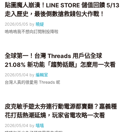
貼圖魔人崩潰！LINE STORE 儲值回饋 5/13
走入歷史，最後倒數搶救錢包大作戰！
2026/05/05
by
曉緹
嗚嗚嗚我不想向訂閱制投降啦
全球第一！台灣 Threads 用戶佔全球
21.08% 新功能「趨勢話題」怎麼用一次看
2026/05/04
by
編輯室
台灣人真的很愛用 Threads 呢
皮克敏手遊太夯連行動電源都賣翻？嘉義種
花打菇熱潮延燒，玩家省電攻略一次看
2026/05/04
by
嘻嘻