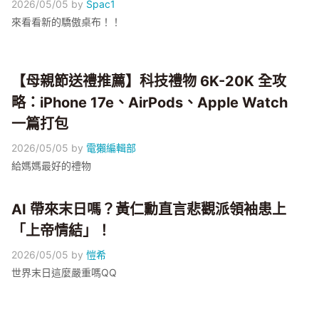
2026/05/05
by
Spac1
來看看新的驕傲桌布！！
【母親節送禮推薦】科技禮物 6K-20K 全攻
略：iPhone 17e、AirPods、Apple Watch
一篇打包
2026/05/05
by
電獺編輯部
給媽媽最好的禮物
AI 帶來末日嗎？黃仁勳直言悲觀派領袖患上
「上帝情結」！
2026/05/05
by
愷希
世界末日這麼嚴重嗎QQ