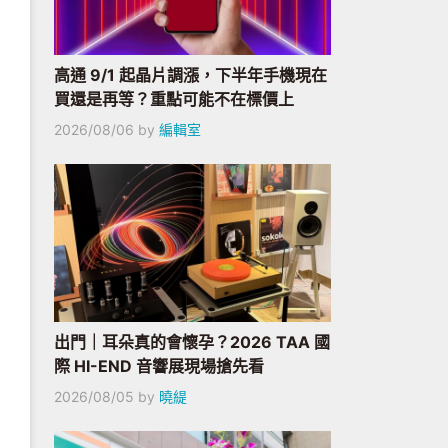
高通 9/1 起晶片調漲，下半年手機現在
買還是再等？重點可能不在標價上
2026/08/06
by
編輯室
出門｜耳朵真的會懷孕？2026 TAA 國
際 HI-END 音響展現場搶先看
2026/08/05
by
曉緹