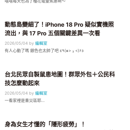
嘻嘻每天也為了種花電量焦慮啊～
動態島變細了！iPhone 18 Pro 疑似實機照
流出，與 17 Pro 五個關鍵差異一次看
2026/05/04
by
編輯室
有人心動了嗎 銀色也太帥了吧 ε٩(๑> ₃ <)۶з
台北民眾自製鼠患地圖！群眾外包＋公民科
技怎麼動起來
2026/05/04
by
編輯室
一看家裡是重災區耶...
身為女生才懂的「隱形疲勞」！