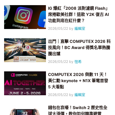
IG 爆紅「2008 派對濾鏡 Flash」
席捲歐美社群！這款 Y2K 復古 AI
功能到底在紅什麼？
2026/05/22
by
編輯室
出門｜直擊 COMPUTEX 2026 科
技風向！BC Award 得獎名單熱騰
騰出爐
2026/05/22
by
愷希
COMPUTEX 2026 倒數 11 天！
黃仁勳 keynote + N1X 筆電首發
5 大看點
2026/05/22
by
編輯室
錢包在哀嚎！Switch 2 歷史性全
球大漲價，教你如何精準避雷