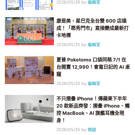
2026/05/26
by
編輯室
康是美、星巴克全台雙 600 店達
成！「愿秀門市」直接變成最新打
卡地標
2026/05/25
by
編輯室
夏普 Poketomo 口袋同萌 7/1 在
台開賣 12,990！會寫日記的 AI 桌
寵
2026/05/25
by
編輯室
不只摺疊 iPhone！傳蘋果下半年
20 款新品齊發：摺疊 iPhone、觸
控 MacBook、AI 旗艦耳機全現
身！
2026/05/25
by
曉緹