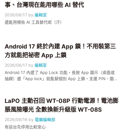
事、台灣現在能用哪些 AI 替代
2026/06/17
by
編輯室
還能用哪些 AI 工具替代呢（汗）
Android 17 終於內建 App 鎖！不用裝第三
方就能把祕密 App 上鎖
2026/06/17
by
編輯室
Android 17 內建了 App Lock 功能，長按 App 圖示（桌面或
抽屜）選「App lock」就能替個別 App 上鎖，支援 PIN、圖
案、密碼、指紋與臉部辨識，鎖定後通知、捷徑、Widget 都會
隱藏，系統還會提示哪些 App 在存取你鎖定的 App。本篇以
Pixel 6 以上機型為示範主體，帶大家逐步開啟，並說清楚它跟
LaPO 主動召回 WT-08P 行動電源！電池膨
Identity Check 的差別。
脹風險曝光 全數換新升級版 WT-08S
2026/06/16
by
電獺編輯部
有這台先停用比較安心