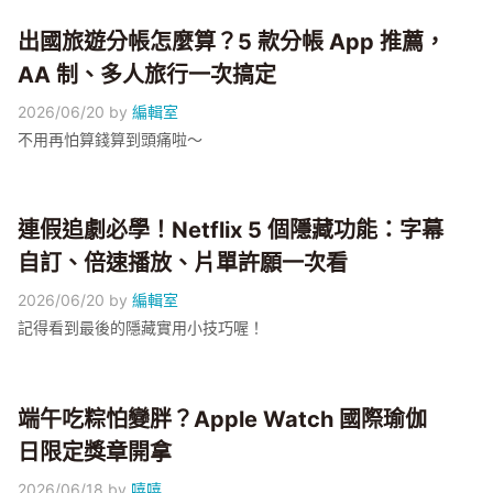
出國旅遊分帳怎麼算？5 款分帳 App 推薦，
AA 制、多人旅行一次搞定
2026/06/20
by
編輯室
不用再怕算錢算到頭痛啦～
連假追劇必學！Netflix 5 個隱藏功能：字幕
自訂、倍速播放、片單許願一次看
2026/06/20
by
編輯室
記得看到最後的隱藏實用小技巧喔！
端午吃粽怕變胖？Apple Watch 國際瑜伽
日限定獎章開拿
2026/06/18
by
嘻嘻