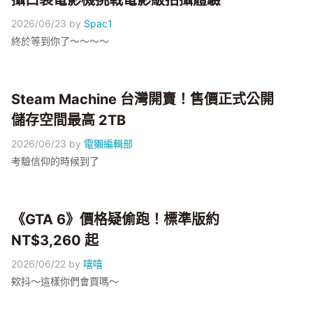
攝口袋電影機挑戰電影級拍攝體驗
2026/06/23
by
Spac1
終於等到你了～～～～
Steam Machine 台灣開賣！售價正式公開
儲存空間最高 2TB
2026/06/23
by
電獺編輯部
考驗信仰的時候到了
《GTA 6》價格疑偷跑！標準版約
NT$3,260 起
2026/06/22
by
嘻嘻
欸抖～這樣你們會買嗎～