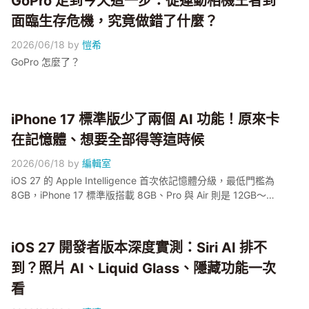
GoPro 走到今天這一步：從運動相機王者到
面臨生存危機，究竟做錯了什麼？
2026/06/18
by
愷希
GoPro 怎麼了？
iPhone 17 標準版少了兩個 AI 功能！原來卡
在記憶體、想要全部得等這時候
2026/06/18
by
編輯室
iOS 27 的 Apple Intelligence 首次依記憶體分級，最低門檻為
8GB，iPhone 17 標準版搭載 8GB、Pro 與 Air 則是 12GB～標
準版實際上只少了兩項 12GB 限定功能：Expressive Voices 語
音表達增強，以及系統全局的進階語音輸入～對話式 Siri、螢幕
感知等核心功能標準版都保留！想一次擁有全部 AI 功能，得等
iOS 27 開發者版本深度實測：Siri AI 排不
全系搭載 12GB 的 iPhone 18，預計 2027 年春季登場。小編幫
到？照片 AI、Liquid Glass、隱藏功能一次
大家拆解這次的規格門檻設計～
看