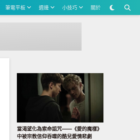
筆電平板
週邊
小技巧
關於
當渴望化為索命詛咒——《愛的魔樣》
中被宗教信仰吞噬的酷兒愛情悲劇