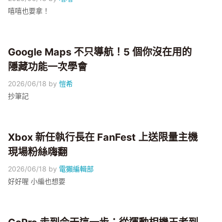
嘻嘻也要拿！
Google Maps 不只導航！5 個你沒在用的
隱藏功能一次學會
2026/06/18
by
愷希
抄筆記
Xbox 新任執行長在 FanFest 上送限量主機
現場粉絲嗨翻
2026/06/18
by
電獺編輯部
好好喔 小編也想要