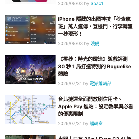
2026/08/03
by
Spac1
iPhone 隱藏的出國神技「秒查航
班」萬人瘋傳，登機門、行李轉盤
一秒現形！
2026/08/03
by
曉緹
《零秒：時光的歸途》遊戲評測｜
30 秒 1 局打造特別的 Roguelike
體驗
2026/07/31
by
電獺編輯部
台北捷運全面開放刷信用卡、
Apple Pay 進站：設定教學與必看
的優惠限制
2026/07/31
by
編輯室