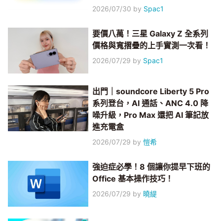
2026/07/30
by
Spac1
要價八萬！三星 Galaxy Z 全系列
價格與寬摺疊的上手實測一次看！
2026/07/29
by
Spac1
出門｜soundcore Liberty 5 Pro
系列登台，AI 通話、ANC 4.0 降
噪升級，Pro Max 還把 AI 筆記放
進充電盒
2026/07/29
by
愷希
強迫症必學！8 個讓你提早下班的
Office 基本操作技巧！
2026/07/29
by
曉緹