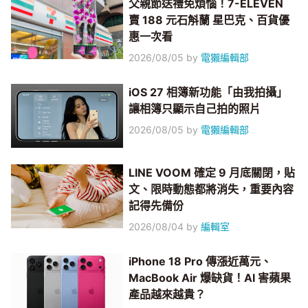
父親節送禮免煩惱！7-ELEVEN
賣 188 元石斛蘭 星巴克、百貨優
惠一次看
2026/08/05
by
電獺編輯部
iOS 27 相簿新功能「由我拍攝」
讓相簿只顯示自己拍的照片
2026/08/05
by
電獺編輯部
LINE VOOM 確定 9 月底關閉，貼
文、限時動態都將消失，重要內容
記得先備份
2026/08/04
by
編輯室
iPhone 18 Pro 傳漲近萬元、
MacBook Air 爆缺貨！AI 害蘋果
產品越來越貴？