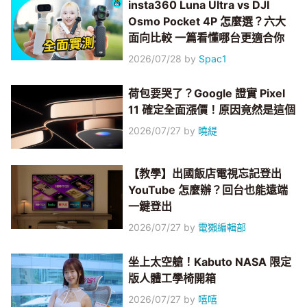
insta360 Luna Ultra vs DJI
Osmo Pocket 4P 怎麼選？六大
面向比較 一篇看懂哪台更適合你
2026/07/28
by
Spac1
荷包要哭了？Google 證實 Pixel
11 確定全面漲價！原因竟然是這個
2026/07/27
by
曉緹
【教學】出國飯店電視忘記登出
YouTube 怎麼辦？回台也能遠端
一鍵登出
2026/07/27
by
電獺編輯部
坐上太空艙！Kabuto NASA 限定
版人體工學椅開箱
2026/07/27
by
嘻嘻