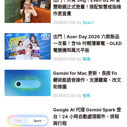
出門｜只有 36g！Even G2 AI 智
慧眼鏡正式登臺！搭配智慧戒指操
作更直覺
2026/07/30
by
Spac1
出門｜Acer Day 2026 六款新品
一次看！含16 吋輕薄筆電、OLED
電競機到萬元平板
2026/07/30
by
嘻嘻
Gemini for Mac 更新，長按 Fn
鍵就能語音操作，支援聽寫、改文
和修圖
2026/07/30
by
愷希
Google AI 代理 Gemini Spark 登
台！24 小時自動處理郵件、排程
與行程