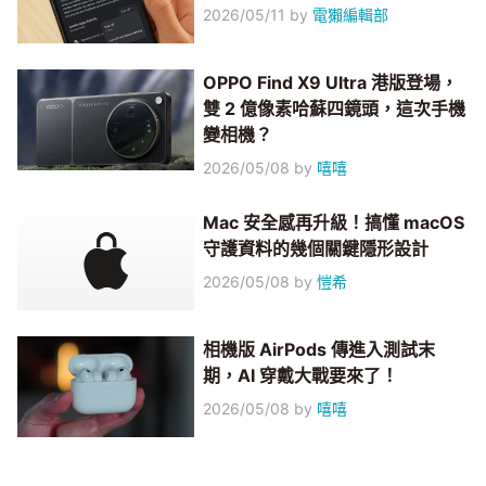
2026/05/11
by
電獺編輯部
OPPO Find X9 Ultra 港版登場，
雙 2 億像素哈蘇四鏡頭，這次手機
變相機？
2026/05/08
by
嘻嘻
Mac 安全感再升級！搞懂 macOS
守護資料的幾個關鍵隱形設計
2026/05/08
by
愷希
相機版 AirPods 傳進入測試末
期，AI 穿戴大戰要來了！
2026/05/08
by
嘻嘻