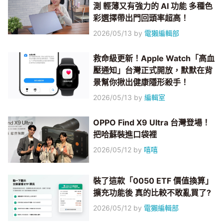
測 輕薄又有強力的 AI 功能 多種色
彩選擇帶出門回頭率超高！
2026/05/13
by
電獺編輯部
救命級更新！Apple Watch「高血
壓通知」台灣正式開放，默默在背
景幫你揪出健康隱形殺手！
2026/05/13
by
編輯室
OPPO Find X9 Ultra 台灣登場！
把哈蘇裝進口袋裡
2026/05/12
by
嘻嘻
裝了這款「0050 ETF 價值換算」
擴充功能後 真的比較不敢亂買了?
2026/05/12
by
電獺編輯部