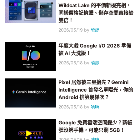
Wildcat Lake 的平價新機亮相，
同樣價格記憶體、儲存空間直接給
雙倍！
2026/05/19
by
曉緹
年度大戲 Google I/O 2026 準備
被 AI 大洗版！
2026/05/18
by
曉緹
Pixel 居然被三星搶先？Gemini
Intelligence 首發名單曝光，你的
Android 排第幾梯次？
2026/05/18
by
嘻嘻
Google 免費雲端空間變少？新帳
號沒綁手機，可能只剩 5GB！
2026/05/15
by
嘻嘻