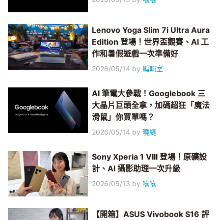
Lenovo Yoga Slim 7i Ultra Aura
Edition 登場！世界盃觀賽、AI 工
作和暑假遊戲一次準備好
2026/05/14
by
編輯室
AI 筆電大參戰！Googlebook 三
大晶片巨頭全拿，加碼超狂「魔法
滑鼠」你買單嗎？
2026/05/14
by
曉緹
Sony Xperia 1 VIII 登場！原礦設
計、AI 攝影助理一次升級
2026/05/13
by
嘻嘻
【開箱】ASUS Vivobook S16 評