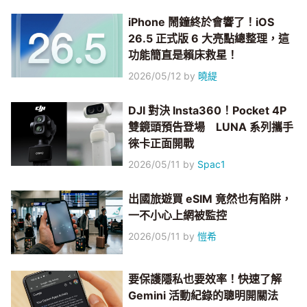
iPhone 鬧鐘終於會響了！iOS
26.5 正式版 6 大亮點總整理，這
功能簡直是賴床救星！
2026/05/12
by
曉緹
DJI 對決 Insta360！Pocket 4P
雙鏡頭預告登場 LUNA 系列攜手
徠卡正面開戰
2026/05/11
by
Spac1
出國旅遊買 eSIM 竟然也有陷阱，
一不小心上網被監控
2026/05/11
by
愷希
要保護隱私也要效率！快速了解
Gemini 活動紀錄的聰明開關法