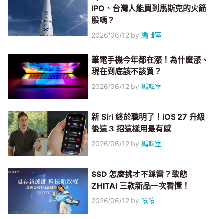
IPO、台灣人能買到馬斯克的火箭
股嗎？
2026/06/12
by
編輯室
筆電手機今年都在漲！為什麼漲、
現在到底該不該買？
2026/06/12
by
編輯室
新 Siri 終於聰明了！iOS 27 升級
後這 3 招這樣用最有感
2026/06/12
by
編輯室
SSD 怎麼挑才不踩雷？致態
ZHITAI 三款新品一次看懂！
2026/06/12
by
嘻嘻