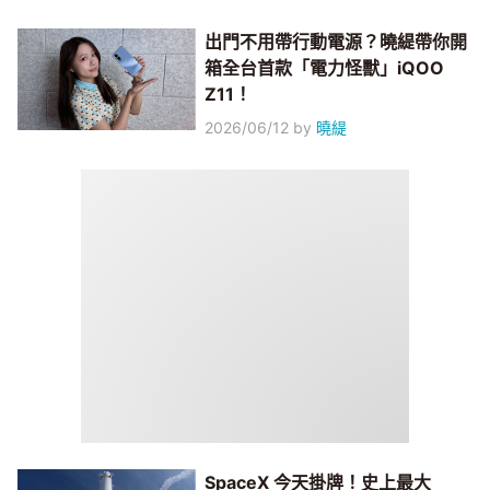
出門不用帶行動電源？曉緹帶你開
箱全台首款「電力怪獸」iQOO
Z11！
2026/06/12
by
曉緹
SpaceX 今天掛牌！史上最大