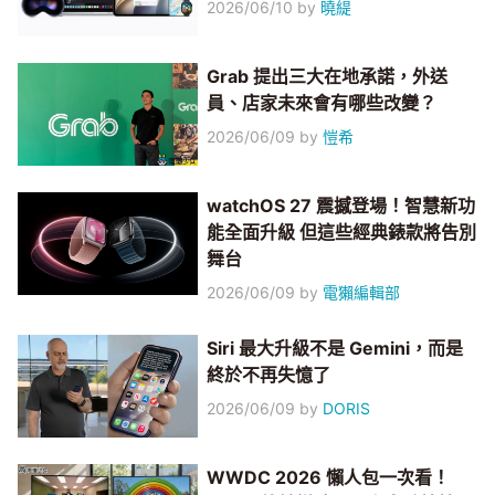
2026/06/10
by
曉緹
Grab 提出三大在地承諾，外送
員、店家未來會有哪些改變？
2026/06/09
by
愷希
watchOS 27 震撼登場！智慧新功
能全面升級 但這些經典錶款將告別
舞台
2026/06/09
by
電獺編輯部
Siri 最大升級不是 Gemini，而是
終於不再失憶了
2026/06/09
by
DORIS
WWDC 2026 懶人包一次看！