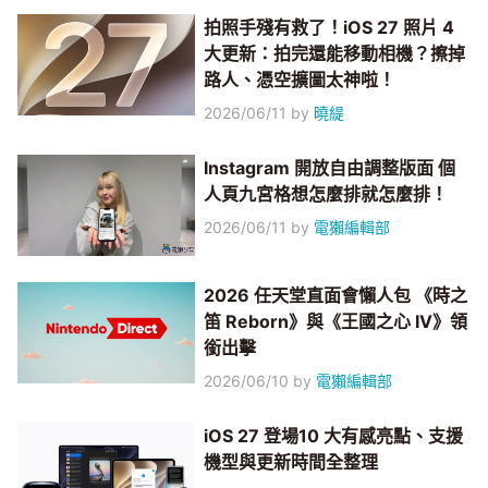
拍照手殘有救了！iOS 27 照片 4
大更新：拍完還能移動相機？擦掉
路人、憑空擴圖太神啦！
2026/06/11
by
曉緹
Instagram 開放自由調整版面 個
人頁九宮格想怎麼排就怎麼排！
2026/06/11
by
電獺編輯部
2026 任天堂直面會懶人包 《時之
笛 Reborn》與《王國之心 IV》領
銜出擊
2026/06/10
by
電獺編輯部
iOS 27 登場10 大有感亮點、支援
機型與更新時間全整理