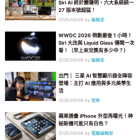
Siri AI 終於變聰明、六大系統統一
27 版本號超猛！
2026/06/09
by
編輯室
WWDC 2026 倒數最後 1 小時！
Siri 大改與 Liquid Glass 傳聞一次
看！（早上來兌獎有多少中？）
2026/06/09
by
編輯室
出門｜ 三星 AI 智慧顯示器全陣容
登場：主打 AI 應用與多元美學生
活
2026/06/08
by
愷希
蘋果摺疊 iPhone 外型再曝光！神
秘新機可能只有白色？
2026/06/08
by
電獺編輯部