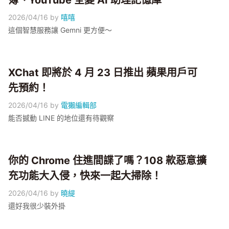
簿、YouTube 全變 AI 助理記憶庫
2026/04/16
by
嘻嘻
這個智慧服務讓 Gemni 更方便～
XChat 即將於 4 月 23 日推出 蘋果用戶可
先預約！
2026/04/16
by
電獺編輯部
能否撼動 LINE 的地位還有待觀察
你的 Chrome 住進間諜了嗎？108 款惡意擴
充功能大入侵，快來一起大掃除！
2026/04/16
by
曉緹
還好我很少裝外掛