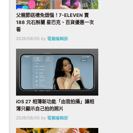
父親節送禮免煩惱！7-ELEVEN 賣
188 元石斛蘭 星巴克、百貨優惠一次
看
2026/08/05
by
電獺編輯部
iOS 27 相簿新功能「由我拍攝」讓相
簿只顯示自己拍的照片
2026/08/05
by
電獺編輯部