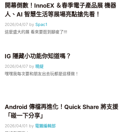
開幕倒數！InnoEX ＆春季電子產品展 機器
人、AI 智慧生活等展場亮點搶先看！
2026/04/07
by
Spac1
這麼盛大的展 看來要逛到腳痠了!!!
IG 隱藏小功能你知道嗎？
2026/04/07
by
曉緹
嘿嘿我每次要和朋友出去玩都是這樣做！
Android 傳檔再進化！Quick Share 將支援
「碰一下分享」
2026/04/01
by
電獺編輯部