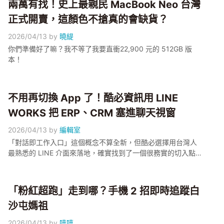
兩萬有找！史上最親民 MacBook Neo 台灣
正式開賣，這顏色不搶真的會缺貨？
2026/04/13
by
曉緹
你們準備好了嘛？我不等了我要直衝22,900 元的 512GB 版
本！
不用再切換 App 了！酷必資訊用 LINE
WORKS 把 ERP、CRM 塞進聊天視窗
2026/04/13
by
編輯室
「對話即工作入口」這個概念不算全新，但酷必選擇用台灣人
最熟悉的 LINE 介面來落地，確實找到了一個很務實的切入點。
對於那些員工已經很習慣用 LINE 溝通、但內部系統散落各處的
中小企業來說，這套方案推薦可以關注一下。
「粉紅超跑」走到哪？手機 2 招即時追蹤白
沙屯媽祖
2026/04/13
by
嘻嘻