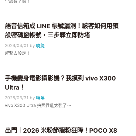
早該有了嘛！
語音信箱成 LINE 帳號漏洞！駭客如何用預
設密碼盜帳號，三步驟立即防堵
2026/04/01
by
曉緹
趕緊去設定！
手機變身電影攝影機？我摸到 vivo X300
Ultra！
2026/03/31
by
嘻嘻
vivo X300 Ultra 拍照性能太強了～
出門｜2026 米粉節寵粉狂降！POCO X8