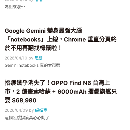
媽祖來啦～
Google Gemini 變身最強大腦
「notebooks」上線，Chrome 垂直分頁終
於不用再翻找標籤啦！
2026/04/10
by
曉緹
Gemini notebooks 真的太讚惹
摺痕幾乎消失了！OPPO Find N6 台灣上
市，2 億畫素哈蘇 + 6000mAh 摺疊旗艦只
要 $68,990
2026/04/09
by
編輯室
這個無感摺痕真心心動了