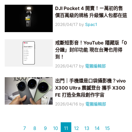
DJI Pocket 4 開賣！ㄧ萬初的售
價百萬級的規格 升級懶人包都在這
2026/04/17
by
Spac1
戒斷短影音！YouTube 隱藏版「0
分鐘」封印功能 現在台灣也用得
到！
2026/04/17
by
電獺編輯部
出門｜手機還是口袋攝影機？vivo
X300 Ultra 震撼登台 攜手 X300
FE 打造全焦段創作宇宙
2026/04/16
by
電獺編輯部
7
8
9
10
11
12
13
14
15