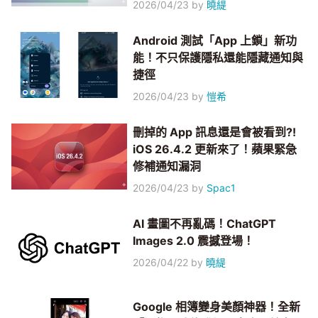
2026/04/23
by
曉緹
Android 測試「App 上鎖」新功
能！不只保護隱私還能隱藏通知與
捷徑
2026/04/23
by
愷希
刪掉的 App 訊息還是會被看到?!
iOS 26.4.2 更新來了！蘋果緊急
修補通知漏洞
2026/04/23
by
Spac1
AI 畫圖不再亂碼！ChatGPT
Images 2.0 震撼登場！
2026/04/22
by
曉緹
Google 相簿變身美顏神器！全新