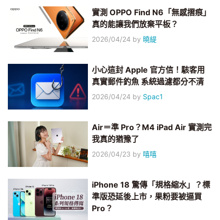
實測 OPPO Find N6「無感摺痕」
真的能讓我們放棄平板？
2026/04/24
by
曉緹
小心這封 Apple 官方信！駭客用
真實郵件釣魚 系統過濾都分不清
2026/04/24
by
Spac1
Air＝準 Pro？M4 iPad Air 實測完
我真的猶豫了
2026/04/23
by
嘻嘻
iPhone 18 驚傳「規格縮水」？標
準版恐延後上市，果粉要被逼買
Pro？