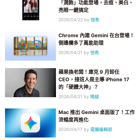
「潤飾」功能登場，去痘、美白、
亮眼一鍵搞定
2026/04/22
by
愷希
Chrome 內建 Gemini 在台登場！
側邊欄多了萬能助理
2026/04/21
by
愷希
蘋果換老闆！庫克 9 月卸任
CEO，接班人是主導 iPhone 17
的「硬體大神」？
2026/04/21
by
曉緹
Mac 推出 Gemini 桌面版了！工作
流暢度再進化
2026/04/17
by
電獺編輯部