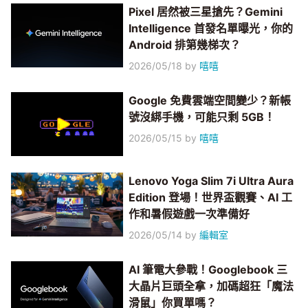
Pixel 居然被三星搶先？Gemini
Intelligence 首發名單曝光，你的
Android 排第幾梯次？
2026/05/18
by
嘻嘻
Google 免費雲端空間變少？新帳
號沒綁手機，可能只剩 5GB！
2026/05/15
by
嘻嘻
Lenovo Yoga Slim 7i Ultra Aura
Edition 登場！世界盃觀賽、AI 工
作和暑假遊戲一次準備好
2026/05/14
by
編輯室
AI 筆電大參戰！Googlebook 三
大晶片巨頭全拿，加碼超狂「魔法
滑鼠」你買單嗎？