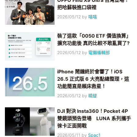
OPPO Find X9 Ultra 台灣登場！
把哈蘇裝進口袋裡
2026/05/12
by
嘻嘻
裝了這款「0050 ETF 價值換算」
擴充功能後 真的比較不敢亂買了?
2026/05/12
by
電獺編輯部
iPhone 鬧鐘終於會響了！iOS
26.5 正式版 6 大亮點總整理，這
功能簡直是賴床救星！
2026/05/12
by
曉緹
DJI 對決 Insta360！Pocket 4P
雙鏡頭預告登場 LUNA 系列攜手
徠卡正面開戰
2026/05/11
by
Spac1