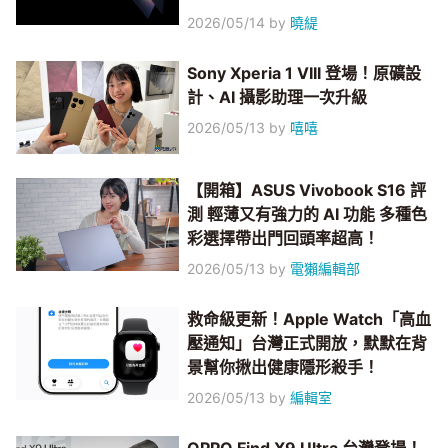
2026/05/14
by
曉緹
Sony Xperia 1 VIII 登場！原礦設
計、AI 攝影助理一次升級
2026/05/13
by
嘻嘻
【開箱】ASUS Vivobook S16 評
測 輕薄又有強力的 AI 功能 多種色
彩選擇帶出門回頭率超高！
2026/05/13
by
電獺編輯部
救命級更新！Apple Watch「高血
壓通知」台灣正式開放，默默在背
景幫你揪出健康隱形殺手！
2026/05/13
by
編輯室