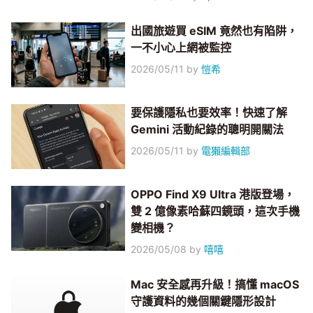
出國旅遊買 eSIM 竟然也有陷阱，
一不小心上網被監控
2026/05/11
by
愷希
要保護隱私也要效率！快速了解
Gemini 活動紀錄的聰明開關法
2026/05/11
by
電獺編輯部
OPPO Find X9 Ultra 港版登場，
雙 2 億像素哈蘇四鏡頭，這次手機
變相機？
2026/05/08
by
嘻嘻
Mac 安全感再升級！搞懂 macOS
守護資料的幾個關鍵隱形設計