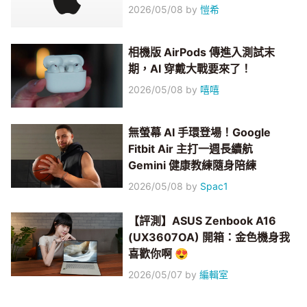
2026/05/08
by
愷希
相機版 AirPods 傳進入測試末
期，AI 穿戴大戰要來了！
2026/05/08
by
嘻嘻
無螢幕 AI 手環登場！Google
Fitbit Air 主打一週長續航
Gemini 健康教練隨身陪練
2026/05/08
by
Spac1
【評測】ASUS Zenbook A16
(UX3607OA) 開箱：金色機身我
喜歡你啊 😍
2026/05/07
by
編輯室