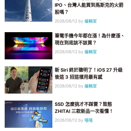
IPO、台灣人能買到馬斯克的火箭
股嗎？
2026/06/12
by
編輯室
筆電手機今年都在漲！為什麼漲、
現在到底該不該買？
2026/06/12
by
編輯室
新 Siri 終於聰明了！iOS 27 升級
後這 3 招這樣用最有感
2026/06/12
by
編輯室
SSD 怎麼挑才不踩雷？致態
ZHITAI 三款新品一次看懂！
2026/06/12
by
嘻嘻