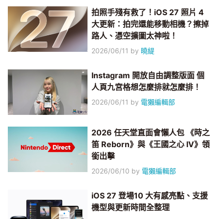
拍照手殘有救了！iOS 27 照片 4
大更新：拍完還能移動相機？擦掉
路人、憑空擴圖太神啦！
2026/06/11
by
曉緹
Instagram 開放自由調整版面 個
人頁九宮格想怎麼排就怎麼排！
2026/06/11
by
電獺編輯部
2026 任天堂直面會懶人包 《時之
笛 Reborn》與《王國之心 IV》領
銜出擊
2026/06/10
by
電獺編輯部
iOS 27 登場10 大有感亮點、支援
機型與更新時間全整理