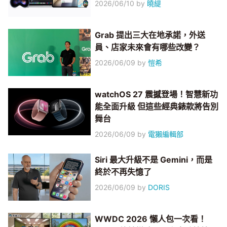
2026/06/10
by
曉緹
Grab 提出三大在地承諾，外送
員、店家未來會有哪些改變？
2026/06/09
by
愷希
watchOS 27 震撼登場！智慧新功
能全面升級 但這些經典錶款將告別
舞台
2026/06/09
by
電獺編輯部
Siri 最大升級不是 Gemini，而是
終於不再失憶了
2026/06/09
by
DORIS
WWDC 2026 懶人包一次看！