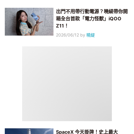
出門不用帶行動電源？曉緹帶你開
箱全台首款「電力怪獸」iQOO
Z11！
2026/06/12
by
曉緹
SpaceX 今天掛牌！史上最大