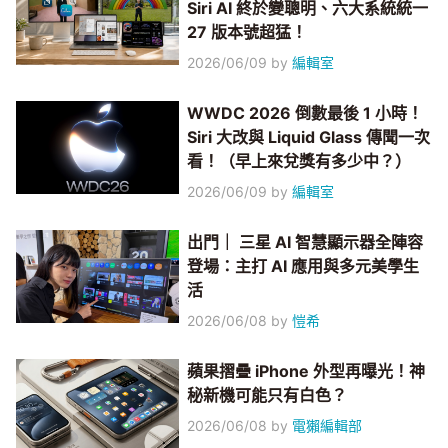
Siri AI 終於變聰明、六大系統統一
27 版本號超猛！
2026/06/09
by
編輯室
WWDC 2026 倒數最後 1 小時！
Siri 大改與 Liquid Glass 傳聞一次
看！（早上來兌獎有多少中？）
2026/06/09
by
編輯室
出門｜ 三星 AI 智慧顯示器全陣容
登場：主打 AI 應用與多元美學生
活
2026/06/08
by
愷希
蘋果摺疊 iPhone 外型再曝光！神
秘新機可能只有白色？
2026/06/08
by
電獺編輯部