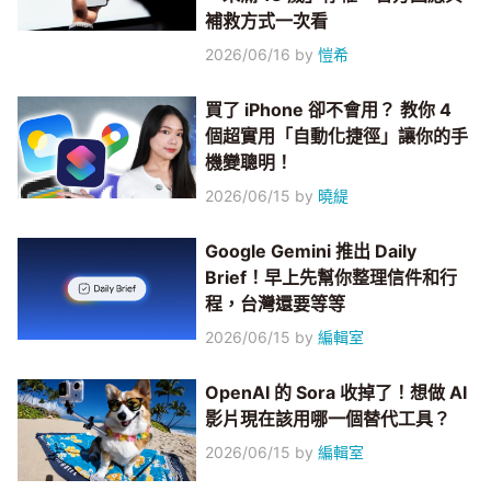
補救方式一次看
2026/06/16
by
愷希
買了 iPhone 卻不會用？ 教你 4
個超實用「自動化捷徑」讓你的手
機變聰明！
2026/06/15
by
曉緹
Google Gemini 推出 Daily
Brief！早上先幫你整理信件和行
程，台灣還要等等
2026/06/15
by
編輯室
OpenAI 的 Sora 收掉了！想做 AI
影片現在該用哪一個替代工具？
2026/06/15
by
編輯室