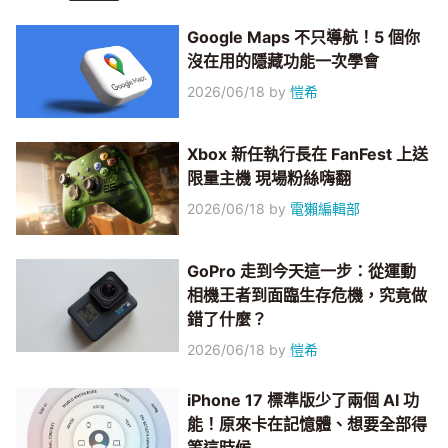
Google Maps 不只導航！5 個你
沒在用的隱藏功能一次學會
2026/06/18
by
愷希
Xbox 新任執行長在 FanFest 上送
限量主機 現場粉絲嗨翻
2026/06/18
by
電獺編輯部
GoPro 走到今天這一步：從運動
相機王者到面臨生存危機，究竟做
錯了什麼？
2026/06/18
by
愷希
iPhone 17 標準版少了兩個 AI 功
能！原來卡在記憶體、想要全部得