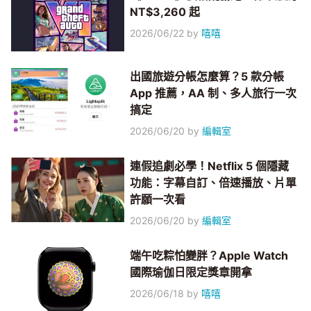
NT$3,260 起
2026/06/22
by
嘻嘻
出國旅遊分帳怎麼算？5 款分帳
App 推薦，AA 制、多人旅行一次
搞定
2026/06/20
by
編輯室
連假追劇必學！Netflix 5 個隱藏
功能：字幕自訂、倍速播放、片單
許願一次看
2026/06/20
by
編輯室
端午吃粽怕變胖？Apple Watch
國際瑜伽日限定獎章開拿
2026/06/18
by
嘻嘻