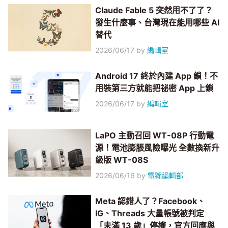
Claude Fable 5 突然用不了了？
發生什麼事、台灣現在能用哪些 AI
替代
2026/06/17
by
編輯室
Android 17 終於內建 App 鎖！不
用裝第三方就能把祕密 App 上鎖
2026/06/17
by
編輯室
LaPO 主動召回 WT-08P 行動電
源！電池膨脹風險曝光 全數換新升
級版 WT-08S
2026/06/16
by
電獺編輯部
Meta 認錯人了？Facebook、
IG、Threads 大量帳號被判定
「未滿 13 歲」停權，官方回應與