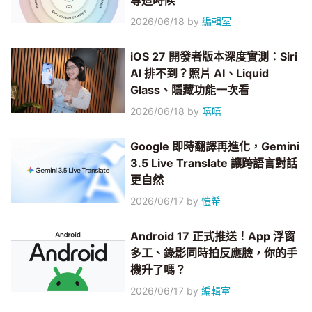
等這時候
2026/06/18
by
編輯室
iOS 27 開發者版本深度實測：Siri
AI 排不到？照片 AI、Liquid
Glass、隱藏功能一次看
2026/06/18
by
嘻嘻
Google 即時翻譯再進化，Gemini
3.5 Live Translate 讓跨語言對話
更自然
2026/06/17
by
愷希
Android 17 正式推送！App 浮窗
多工、錄影同時拍反應臉，你的手
機升了嗎？
2026/06/17
by
編輯室