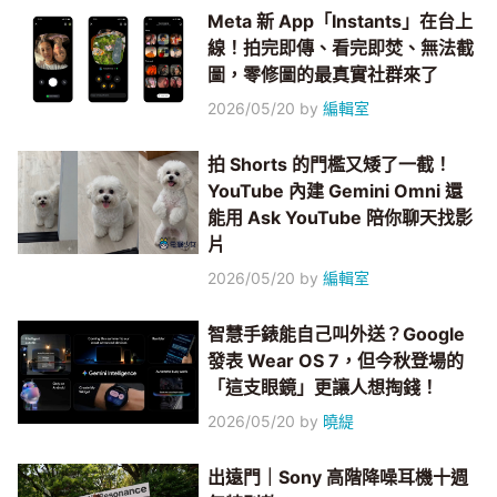
Meta 新 App「Instants」在台上
線！拍完即傳、看完即焚、無法截
圖，零修圖的最真實社群來了
2026/05/20
by
編輯室
拍 Shorts 的門檻又矮了一截！
YouTube 內建 Gemini Omni 還
能用 Ask YouTube 陪你聊天找影
片
2026/05/20
by
編輯室
智慧手錶能自己叫外送？Google
發表 Wear OS 7，但今秋登場的
「這支眼鏡」更讓人想掏錢！
2026/05/20
by
曉緹
出遠門｜Sony 高階降噪耳機十週