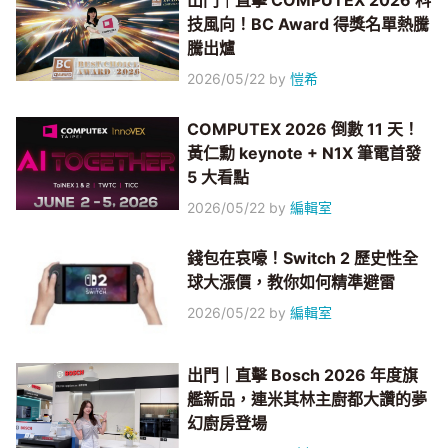
出門｜直擊 COMPUTEX 2026 科
技風向！BC Award 得獎名單熱騰
騰出爐
2026/05/22
by
愷希
COMPUTEX 2026 倒數 11 天！
黃仁勳 keynote + N1X 筆電首發
5 大看點
2026/05/22
by
編輯室
錢包在哀嚎！Switch 2 歷史性全
球大漲價，教你如何精準避雷
2026/05/22
by
編輯室
出門｜直擊 Bosch 2026 年度旗
艦新品，連米其林主廚都大讚的夢
幻廚房登場