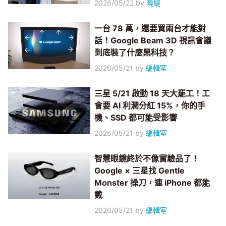
2026/05/22
by
曉緹
一台 78 萬，還要買兩台才能對
話！Google Beam 3D 視訊會議
到底裝了什麼黑科技？
2026/05/21
by
編輯室
三星 5/21 啟動 18 天大罷工！工
會要 AI 利潤分紅 15%，你的手
機、SSD 都可能受影響
2026/05/21
by
編輯室
智慧眼鏡終於不像實驗品了！
Google × 三星找 Gentle
Monster 操刀，連 iPhone 都能
戴
2026/05/21
by
編輯室