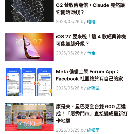
Q2 營收傳翻倍，Claude 竟然讓
它開始賺錢？
2026/05/26
by
嘻嘻
iOS 27 要來啦！這 4 款經典神機
可能無緣升級？
2026/05/26
by
愷希
Meta 偷偷上架 Forum App：
Facebook 社團終於有自己的家
2026/05/26
by
編輯室
康是美、星巴克全台雙 600 店達
成！「愿秀門市」直接變成最新打
卡地標
2026/05/25
by
編輯室