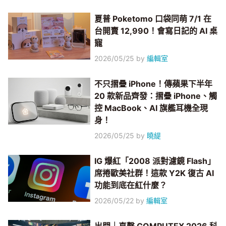
夏普 Poketomo 口袋同萌 7/1 在
台開賣 12,990！會寫日記的 AI 桌
寵
2026/05/25
by
編輯室
不只摺疊 iPhone！傳蘋果下半年
20 款新品齊發：摺疊 iPhone、觸
控 MacBook、AI 旗艦耳機全現
身！
2026/05/25
by
曉緹
IG 爆紅「2008 派對濾鏡 Flash」
席捲歐美社群！這款 Y2K 復古 AI
功能到底在紅什麼？
2026/05/22
by
編輯室